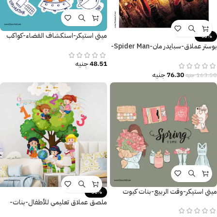
ميني استيكر-استكشاف الفضاء-كواكب
-53%
بوستر عملاق-سبايدر مان-Spider Man-
نيويورك-مقاسات متعددة
48.51
جنيه
76.30
جنيه
163.50
جنيه
ميني استيكر-وقت الربيع-بنات كيوت
-30%
ملصق عملاق تعليمي للأطفال-بنات-
شجر-أرقام-كتب