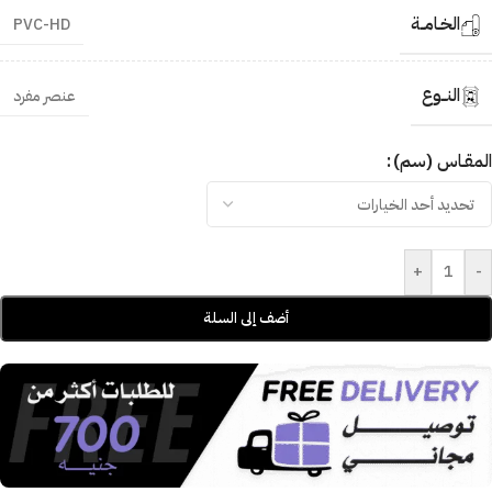
الخـامــة
PVC-HD
النــوع
عنصر مفرد
المقـاس (سم)
+
-
أضف إلى السلة