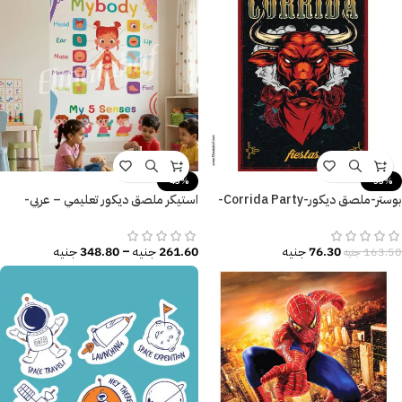
-43%
-53%
بوستر-ملصق ديكور-Corrida Party-
استيكر ملصق ديكور تعليمي – عربي-
احتفال-ثور-زهور
إنجليزي
76.30
جنيه
261.60
جنيه
–
348.80
جنيه
163.50
جنيه