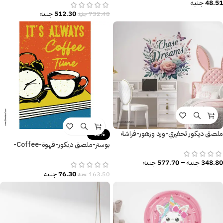
48.51
جنيه
512.30
جنيه
732.48
جنيه
ملصق ديكور تحفيزي-ورد وزهور-فراشة
-53%
بوستر-ملصق ديكور-قهوة-Coffee-
منبّه-وقت القهوة-Coffee Time
348.80
جنيه
–
577.70
جنيه
76.30
جنيه
163.50
جنيه