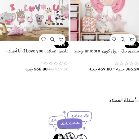
-31%
-38%
ملصق بناتي-يوني كورن-unicorn-وحيد
ملصق عملاق-I Love you-أنا أحبك-
القرن
حيوانات كيوت-valentine’s day
366.24
جنيه
–
457.80
جنيه
566.80
جنيه
817.50
جنيه
أسئلة العملاء