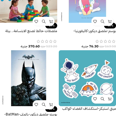
-29%
-53%
بوستر-ملصق ديكور-كاليفورنيا-
ملصقات حائط تصنع الابتسامة.. بيئة
California-إمرأة-Follow Your
تعليمية مثالية مليئة بالبهجة.
Dream
76.30
جنيه
370.60
جنيه
163.50
جنيه
523.20
جنيه
ميني استيكر-استكشاف الفضاء-كواكب
-53%
بوستر-ملصق ديكور-باتمان-BatMan-