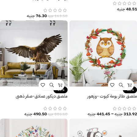
القوة-Poster-مقاسات متنوعة
48.51
جنيه
76.30
جنيه
163.50
جنيه
-39%
-30%
ملصق طائر بومة كيوت -وزهور
ملصق ديكور عملاق-صقر ذهبي
313.92
جنيه
–
441.45
جنيه
490.50
جنيه
806.60
جنيه