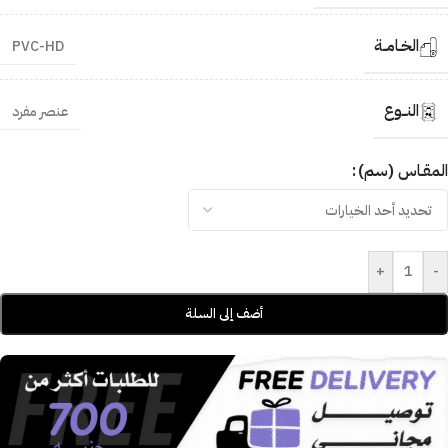
الخـامــة
PVC-HD
النــوع
عنصر مفرد
المقـاس (سم)
+
-
أضف إلى السلة