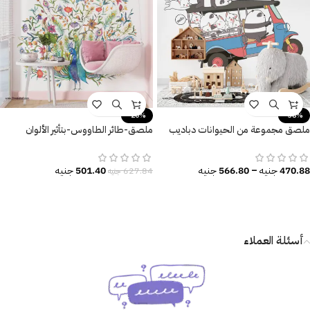
-20%
-38%
ملصق مجموعة من الحيوانات دباديب
ملصق-طائر الطاووس-بتأثير الألوان
وقطط وموتوسيكل – Funny Tuk Tuk
المائية-زهور-أوراق الشجر
470.88
جنيه
–
566.80
جنيه
501.40
جنيه
627.84
جنيه
أسئلة العملاء