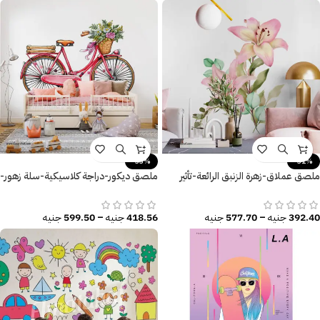
-33%
-31%
ملصق عملاق-زهرة الزنبق الرائعة-تأثير
ملصق ديكور-دراجة كلاسيكية-سلة زهور-
الألوان المائية
أوراق الشجر
392.40
جنيه
–
577.70
جنيه
418.56
جنيه
–
599.50
جنيه