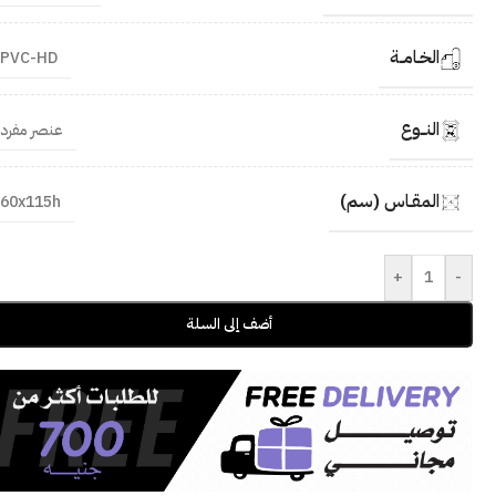
الخـامــة
PVC-HD
النــوع
عنصر مفرد
المقـاس (سم)
60x115h
+
-
أضف إلى السلة