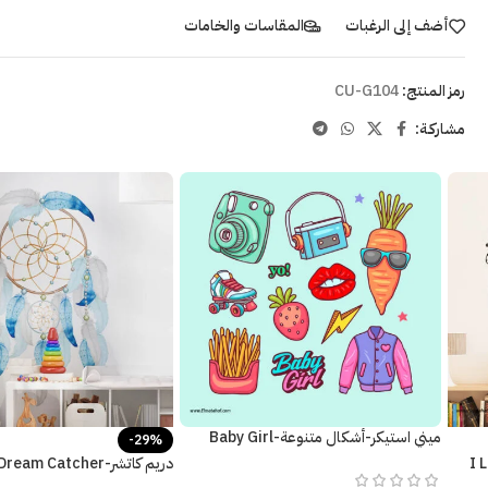
أضف إلى الرغبات
المقاسات والخامات
رمز المنتج:
CU-G104
مشاركـة:
ميني استيكر-أشكال متنوعة-Baby Girl
-29%
حب القراءة (I Like
ريش-Feathers