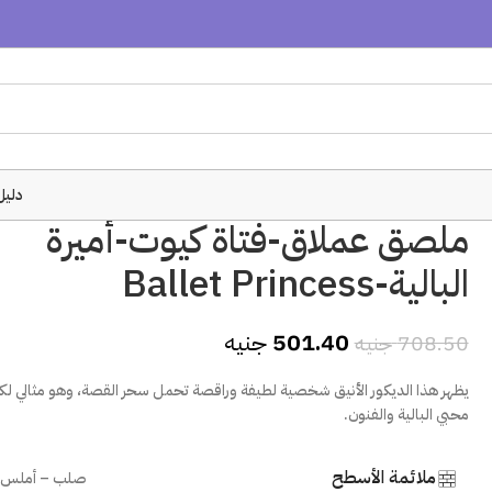
دليل
ملصق عملاق-فتاة كيوت-أميرة
البالية-Ballet Princess
501.40
جنيه
708.50
جنيه
يظهر هذا الديكور الأنيق شخصية لطيفة وراقصة تحمل سحر القصة، وهو مثالي ل
محبي البالية والفنون.
ملائمة الأسطح
صلب – أملس