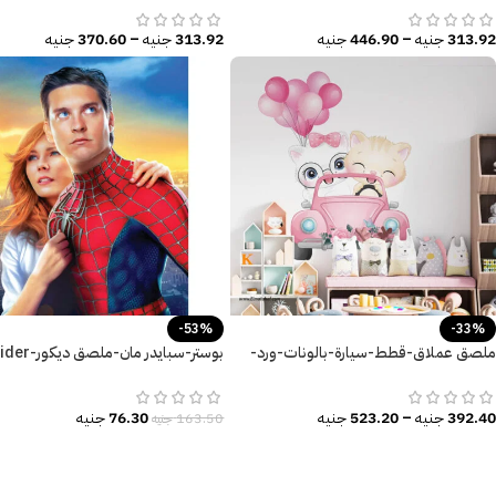
313.92
جنيه
–
446.90
جنيه
313.92
جنيه
–
370.60
جنيه
-53%
-33%
ملصق عملاق-قطط-سيارة-بالونات-ورد-
بوستر-سبايدر مان-ملصق 
زهور-بنات كيوت
Man
392.40
جنيه
–
523.20
جنيه
76.30
جنيه
163.50
جنيه