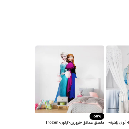
-58%
دريم كاتشر-Dream Catcher-ألوان زاهية-
ملصق عملاق-فروزين-كرتون-frozen
cartoon-ألوان زاهية