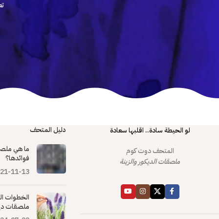
تع
دليل المتحف
لو الحيطة سادة.. اقلبها سعادة
ما هي ملصق
المتحف دوت كوم
فوائدها؟
ملصقات الديكور والزينة
21-11-13
الخطوات ال
ملصقات دي