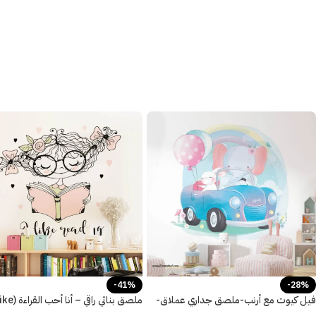
-41%
-28%
فيل كيوت مع أرنب-ملصق جداري عملاق-
ملصق بناتي راقي – أنا أ
بالون-زهور
Reading)