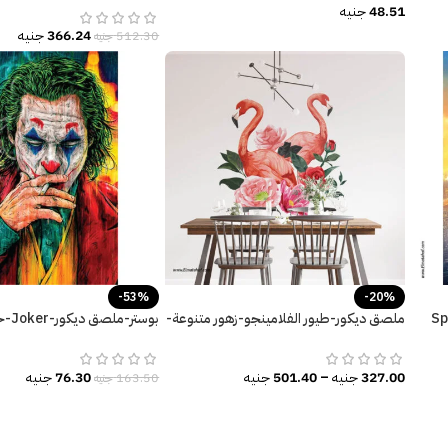
48.51
جنيه
366.24
جنيه
512.30
جنيه
-53%
-20%
ديكور-Spider
ملصق ديكور-طيور الفلامينجو-زهور متنوعة-
بوستر-
أوراق الشجر
زاهية
327.00
جنيه
–
501.40
جنيه
76.30
جنيه
163.50
جنيه