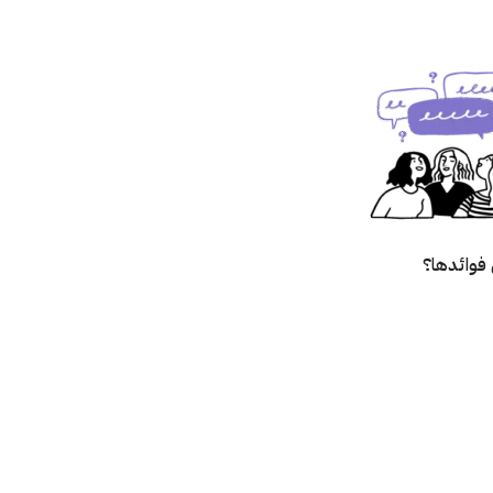
فوائدها؟
؟
زالته؟
صق؟