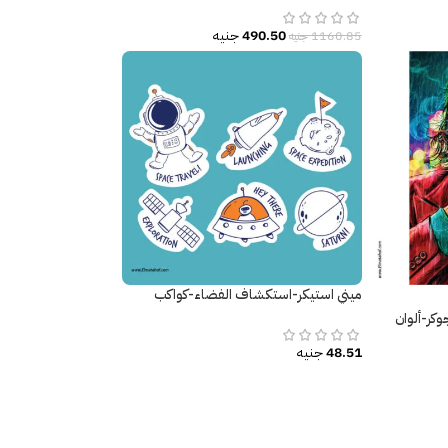
490.50
جنيه
1160.85
جنيه
ميني استيكر-استكشاف الفضاء-كواكب
ملصق ديكور-Joker-جوكر-ألوان
48.51
جنيه