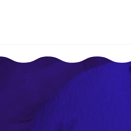
إقـرأ المزيـد