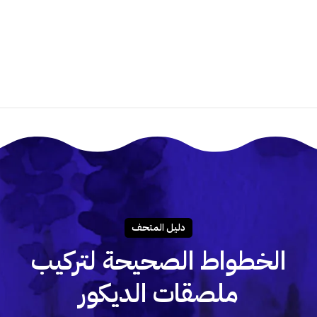
هل أستطيع تركيب الملصق بنفسى؟
دليـل المتحـف
الخطواط الصحيحة لتركيب
ملصقات الديكور