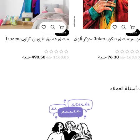
-58%
-53%
بوستر-ملصق ديكور-Joker-جوكر-ألوان
ملصق عملاق-فروزين-كرتون-frozen
زاهية
cartoon-ألوان زاهية
76.30
جنيه
490.50
جنيه
163.50
جنيه
1160.85
جنيه
أسئلة العملاء