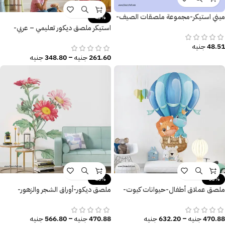
ميني استيكر-مجموعة ملصقات الصيف-
-43%
بحر
استيكر ملصق ديكور تعليمي – عربي-
إنجليزي
48.51
جنيه
261.60
جنيه
–
348.80
جنيه
-40%
-33%
ملصق عملاق أطفال-حيوانات كيوت-
ملصق ديكور-أوراق الشجر والزهور-
ديناصور يحلق مع منطاد الهواء
مقاسات متعددة
470.88
جنيه
–
632.20
جنيه
470.88
جنيه
–
566.80
جنيه