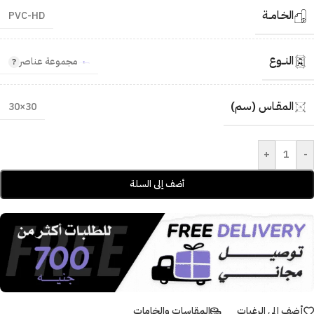
الخـامــة
PVC-HD
النــوع
مجموعة عناصر
المقـاس (سم)
30×30
+
-
أضف إلى السلة
أضف إلى الرغبات
المقاسات والخامات