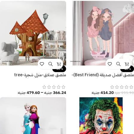
-35%
-25%
ملصق أفضل صديقة (Best Friend)-
ملصق عملاق-منزل شجرة-tree
بنات كيوت-Cute Girls
house-ديكور غرفة الأطفال
414.20
جنيه
366.24
جنيه
–
479.60
جنيه
555.90
جنيه