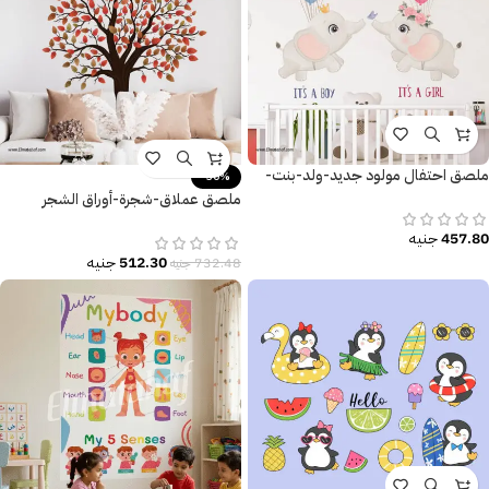
ملصق احتفال مولود جديد-ولد-بنت-
-30%
It’s a Boy-It’s a Girl-فيل-بالون-زهور
ملصق عملاق-شجرة-أوراق الشجر
الملونة
457.80
جنيه
512.30
جنيه
732.48
جنيه