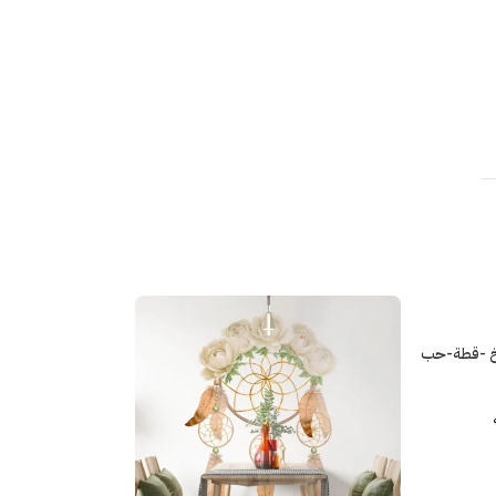
خ -قطة-حب