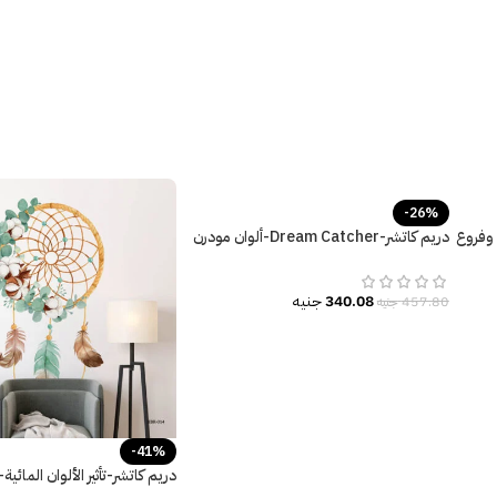
-26%
 وفروع
دريم كاتشر-Dream Catcher-ألوان مودرن
زاهية وعصرية
340.08
جنيه
457.80
جنيه
-41%
Catcher-ريش وزهور ملونة