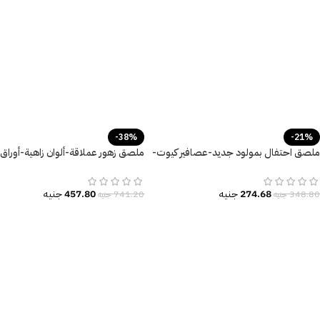
-38%
-21%
ملصق احتفال بمولود جديد-عصافير كيوت-
ملصق زهور عملاقة-ألوان زاهية-أوراق
ورد-قلوب-ديكور غرف الأطفال
الشجر-Flowers
274.68
جنيه
457.80
جنيه
348.80
جنيه
741.20
جنيه