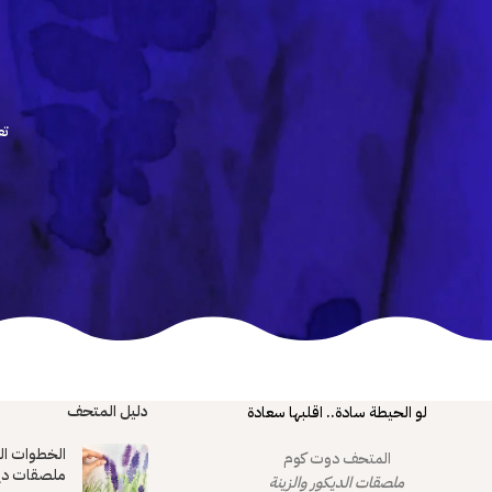
تع
دليل المتحف
لو الحيطة سادة.. اقلبها سعادة
الخطوات ال
المتحف دوت كوم
ملصقات دي
ملصقات الديكور والزينة