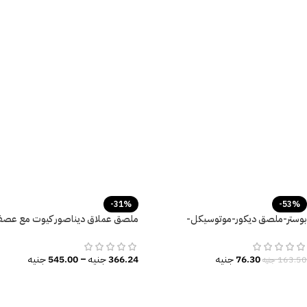
-31%
-53%
بوستر-ملصق ديكور-موتوسيكل-
ملصق عملاق ديناصور كيوت مع عصفو
DINO
Motorcycle-Speed
76.30
جنيه
366.24
جنيه
–
545.00
جنيه
163.50
جنيه