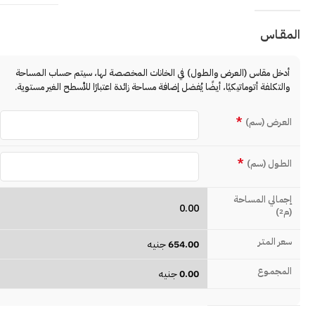
المقـاس
أدخل مقاس (العرض والطول) في الخانات المخصصة لها، سيتم حساب المساحة
والتكلفة أتوماتيكيًا، أيضًا يُفضل إضافة مساحة زائدة اعتبارًا للأسطح الغير مستوية.
*
العـرض (سم)
*
الطـول (سم)
إجمالي المساحة
0.00
(م
)
2
سعر المتـر
654.00
جنيه
المجمـوع
0.00
جنيه