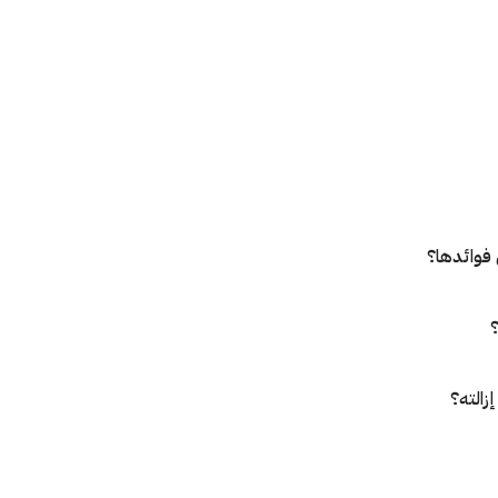
فوائدها؟
؟
زالته؟
صق؟