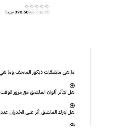
370.60
جنيه
632.20
جنيه
ما هي ملصقات ديكور المتحف وما هي 
هل تتأثر ألوان الملصق مع مرور الوقت
هل يترك الملصق أثر على الجُدران عند إ
ما هي الطريقة الصحيحة لتركيب المل