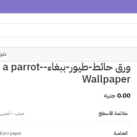
دليل
ورق حائط-طيور-ببغاء-a parrot-
Wallpaper
0.00
جنيه
ملائمة الأسطح
صلب – أملس
الخـامــة
Euro paper