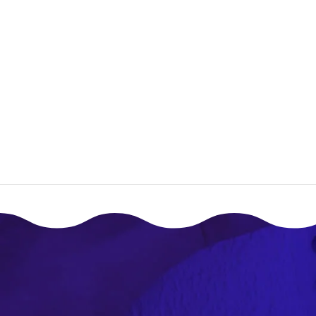
إقـرأ المزيـد