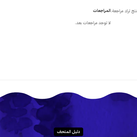
المراجعات
تج ترك مراجعة.
هل أستطيع تركيب الملصق بنفسى؟
لا توجد مراجعات بعد.
دليـل المتحـف