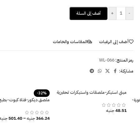
+
-
أضف إلى السلة
أضف إلى الرغبات
المقاسات والخامات
رمز المنتج:
WL-066
مشاركـة:
ميني استيكر-ملصقات واستيكرات تحفيزية
-32%
رة-
ملصق ديكور-فتاة كيوت-بطي
الصيف-نخيل
48.51
جنيه
366.24
جنيه
–
501.40
جنيه