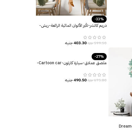
-33%
دريم كاتشر-تأثير الألوان المائية الرائعة-ريش-
زهور-Flowers-Dream Catcher
403.30
جنيه
599.50
جنيه
-27%
ملصق عملاق-سيارة كارتون-Cartoon car-
أطفال-مقاسات عديدة
490.50
جنيه
675.80
جنيه
دريم كاتشر-تأثير الألوان المائية-Dream