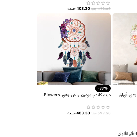
403.30
جنيه
492.68
جنيه
-33%
-زهور-أوراق
دريم كاتشر-مودرن-ريش-زهور-Flowers-
مقاسات متعددة-Dream Catcher
403.30
جنيه
599.50
جنيه
دريم كاتشر-Dream Catcher-تأثير الألوان