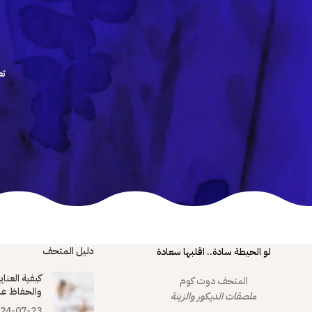
تع
دليل المتحف
لو الحيطة سادة.. اقلبها سعادة
كيفية العنا
المتحف دوت كوم
والحفاظ عل
ملصقات الديكور والزينة
24-07-23