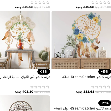
340.08
جنيه
340.08
جنيه
457.80
جنيه
479.60
جنيه
-33%
-45%
دريم كاتشر-Dream Catcher-صائد
دريم كاتشر-تأثير الألوان المائية الرائعة
الأحلام-تأثير الألوان المائية-زهور وريش
زهور-Flowers-Dream Catcher
383.68
جنيه
403.30
جنيه
697.60
جنيه
599.50
جنيه
-29%
دريم كاتشر-Dream Catcher-ألوان زاهية-