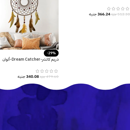
ريش-Feathers
366.24
جنيه
512.30
جنيه
-29%
دريم كاتشر-Dream Catcher-ألوان
كلاسيكية عصرية-متعدد المقاسات
340.08
جنيه
479.60
جنيه