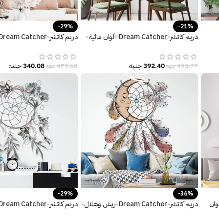
-29%
-21%
دريم كاتشر-Dream Catcher-ألوان مائية-
صائد الأحلام-ريش ملون
هلال-زهور-ريش ملون
392.40
جنيه
340.08
جنيه
493.77
جنيه
479.60
جنيه
-29%
-36%
أثير الألوان
دريم كاتشر-Dream Catcher-ريش وهلال-
ألوان جذّابة
مودرن-Flowers-ألوان