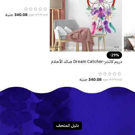
المائية-تصميم أنيق وراقي
340.08
جنيه
479.60
جنيه
-29%
دريم كاتشر-Dream Catcher صائد الأحلام
ألوان البهجة-زهور وريش
340.08
جنيه
479.60
جنيه
دليـل المتحـف