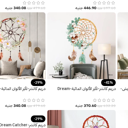
446.90
جنيه
340.08
جنيه
697.60
جنيه
479.60
جنيه
-29%
-41%
-ريش-
دريم كاتشر-تأثير الألوان المائية-Dream
دريم كاتشر-تأثير الألوان المائية
Catcher-ريش وزهور ملونة
الشجر-ريش-Dream Catcher
370.60
جنيه
340.08
جنيه
632.20
جنيه
479.60
جنيه
-29%