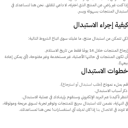
إذا كنت غير راضٍ عن المنتج الذي اخترته، لا داعي للقلق. نحن هنا لنساعدك في
استبدال المنتجات بسهولة ويسر.
كيفية إجراء الاستبدال
لكي تتمكن من استبدال منتج، ما عليك سوى اتباع الشروط التالية:
إرجاع المنتجات خلال 14 يومًا فقط من تاريخ الاستلام.
أن تكون المنتجات في حالتها الأصلية، غير مستخدمة وغير مفتوحة، (أي يمكن إعادة
بيعها).
خطوات الاستبدال
قم بملء نموذج (
طلب استبدال أو استرجاع
).
ذكر أسباب الاستبدال.
انتظر تأكيدنا عبر البريد الإلكتروني وسنقوم بإرشادك في عملية الاستبدال.
في النهاية، نضمن لك استبدال سريع للمنتجات وتوفير تجربة تسوق مريحة وموثوقة،
لا تتردد في
الاتصال بنا
إذا كان لديك أي استفسارات! نحن هنا لمساعدتك.