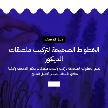
A lacus bibendum pulvinar
Furniture
دليـل المتحـف
الخطواط الصحيحة لتركيب ملصقات
الديكور
تعلم الخطوات الصحيحة لتركيب وتثبيت ملصقات ديكور المتحف وكيفية
تفادي الأخطاء لضمان أفضل النتائج.
أعرف أكثر