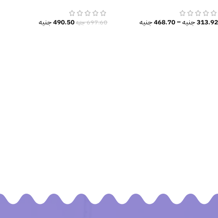
معزول-أوراق الشجر الكبيرة
الببغاء-فروع الشجر-ألوان مائية
313.92
جنيه
–
468.70
جنيه
490.50
جنيه
697.60
جنيه