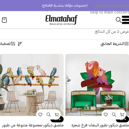
Skip to navigation
(خصومات مؤقتة بمناسبة الافتتاح)
Skip to main content
عرض ⁦2⁩ من كل النتائج
الشريط الجانبي
تصفية
-30%
-25%
ملصق ديكور-طيور الببغاء-فرع شجرة
ملصق ديكور-مجموعة متنوعة من طيور