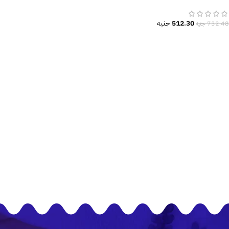
الملونة
512.30
جنيه
732.48
جنيه