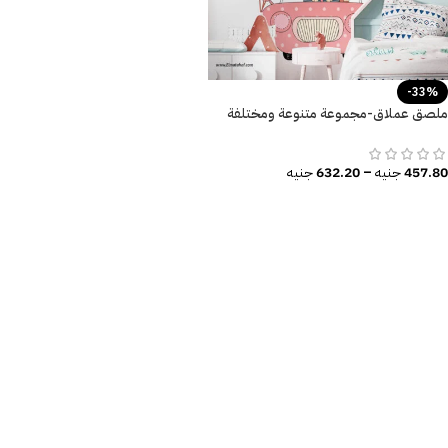
-33%
ملصق عملاق-مجموعة متنوعة ومختلفة
من الحيوانات-سيارة-أطفال كيوت
457.80
جنيه
–
632.20
جنيه