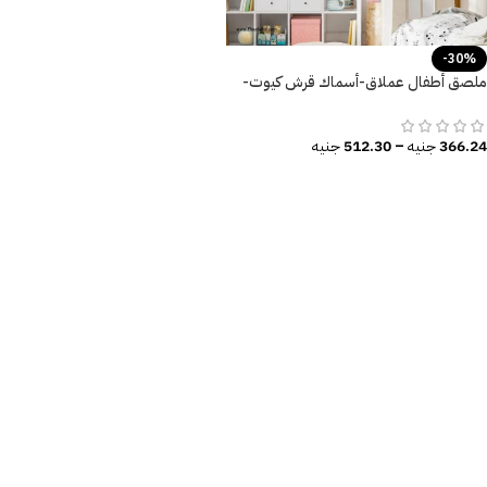
-30%
ملصق أطفال عملاق-أسماك قرش كيوت-
عالم البحار-Shark
366.24
جنيه
–
512.30
جنيه