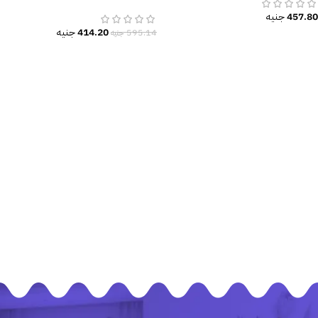
ولد-IT’S A BOY-IT’S A GIRL
457.80
جنيه
414.20
جنيه
595.14
جنيه