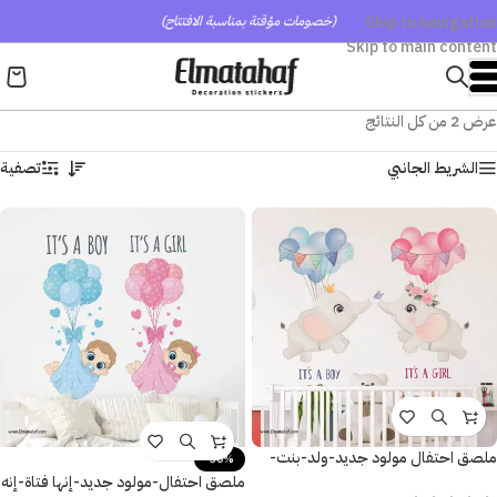
Skip to navigation
(خصومات مؤقتة بمناسبة الافتتاح)
Skip to main content
عرض ⁦2⁩ من كل النتائج
الشريط الجانبي
تصفية
ملصق احتفال مولود جديد-ولد-بنت-
-30%
It’s a Boy-It’s a Girl-فيل-بالون-زهور
ملصق احتفال-مولود جديد-إنها فتاة-إنه