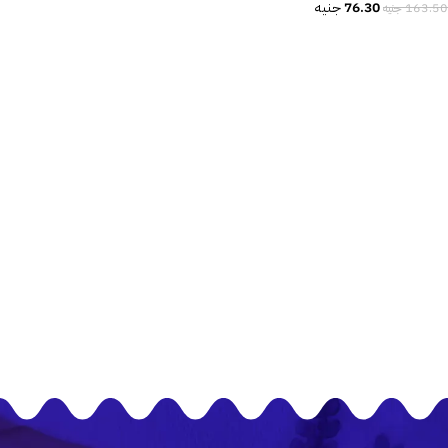
76.30
جنيه
163.50
جنيه