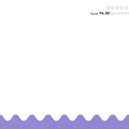
والمقدسات المهلكة
76.30
جنيه
163.50
جنيه