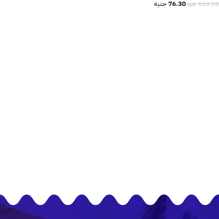
76.30
جنيه
163.50
جنيه