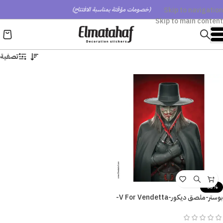
Skip to navigation
(خصومات مؤقتة بمناسبة الافتتاح)
Skip to main content
تصفية
-53%
بوستر-ملصق ديكور-V For Vendetta-
فانديتا-مقاسات متعددة