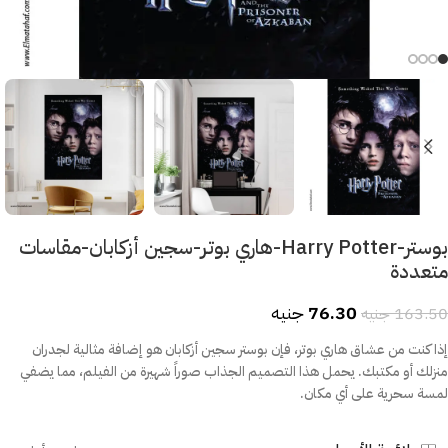
بوستر-Harry Potter-هاري بوتر-سجين أزكابان-مقاسات
متعددة
76.30
جنيه
163.50
جنيه
إذا كنت من عشاق هاري بوتر، فإن بوستر سجين أزكابان هو إضافة مثالية لجدران
منزلك أو مكتبك. يحمل هذا التصميم الجذاب صوراً شهيرة من الفيلم، مما يضفي
لمسة سحرية على أي مكان.