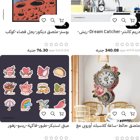
-53%
-29%
دريم كاتشر-Dream Catcher-ريش-
بوستر-ملصق ديكور-رجل فضاء-كوكب
زهور مودرن-Flowers-ألوان
المريخ-Mars
340.08
جنيه
76.30
جنيه
479.60
جنيه
163.50
جنيه
ملصق حائط-ساعة كلاسيك أوروبي مع
ميني استيكر-طيور-فاكهة-رينبو-زهور
الزهور