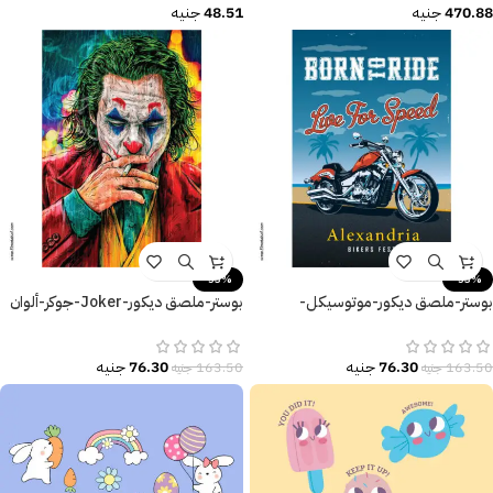
48.51
جنيه
470.88
جنيه
-53%
-53%
بوستر-ملصق ديكور-موتوسيكل-
بوستر-ملصق ديكور-Joker-جوكر-ألوان
Motorcycle-Speed
زاهية
76.30
جنيه
76.30
جنيه
163.50
جنيه
163.50
جنيه