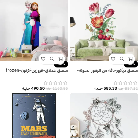
-58%
-30%
ملصق ديكور-باقة من الزهور الملونة-
ملصق عملاق-فروزين-كرتون-frozen
أوراق الشجر-فاكهة الفراولة
cartoon-ألوان زاهية
585.33
جنيه
490.50
جنيه
837.12
جنيه
1160.85
جنيه