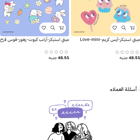
ميني استيكر-آيس كريم-Love-mini
ميني استيكر-أرانب كيوت-زهور-قوس قزح
sticker-Ice cream
48.51
جنيه
48.51
جنيه
أسئلة العملاء