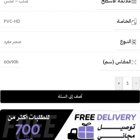
ملائمة الأسطح
صلب – أملس
الخـامــة
PVC-HD
النــوع
عنصر مفرد
المقـاس (سم)
60x90h
+
-
أضف إلى السلة