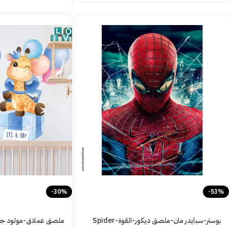
-30%
-53%
بوستر-سبايدر مان-ملصق ديكور-القوة-Spider