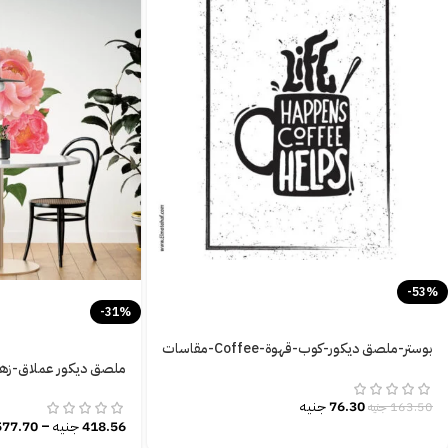
-53%
-31%
بوستر-ملصق ديكور-كوب-قهوة-Coffee-مقاسات
متعددة
ملصق ديكور عملاق-زهور
تم التقييم
0
من 5
76.30
جنيه
163.50
جنيه
تم الت
418.56
جنيه
–
577.70