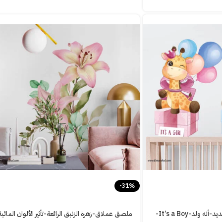
-31%
ملصق عملاق-مولود جديد-أنه ولد-It’s a Boy-
ملصق عملاق-زهرة الزنبق الرائعة-تأثير الألوان المائية