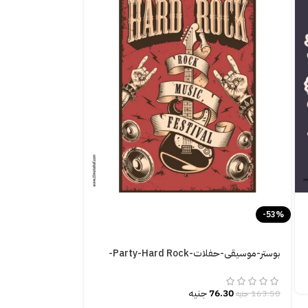
-53%
بوستر-موسيقى-حفلات-Party-Hard Rock-
مقاسات متعددة
تم التقييم
0
من 5
76.30
جنيه
163.50
جنيه