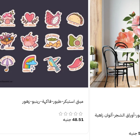
ميني استيكر-طيور-فاكهة-رينبو-زهور
-أوراق الشجر-ألوان زاهية
تم التقييم
0
من 5
48.51
جنيه
قييم
0
من 5
جنيه