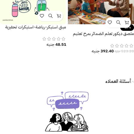
ميني استيكر-رياضة-استيكرات تحفيزية
-25%
ملصق ديكور تعلم الضمائر بمرح تعليم
ذكي وديكور مبهج لغرفة طفلك
48.51
جنيه
392.40
جنيه
523.20
جنيه
أسئلة العملاء