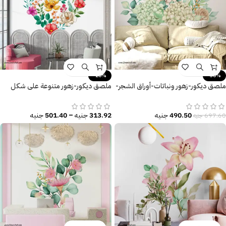
-20%
-30%
ملصق ديكور-زهور ونباتات-أوراق الشجر-
ملصق ديكور-زهور متنوعة على شكل
تأثير الألوان المائية
قلب-ألوان زاهية
490.50
جنيه
313.92
جنيه
–
501.40
جنيه
697.60
جنيه