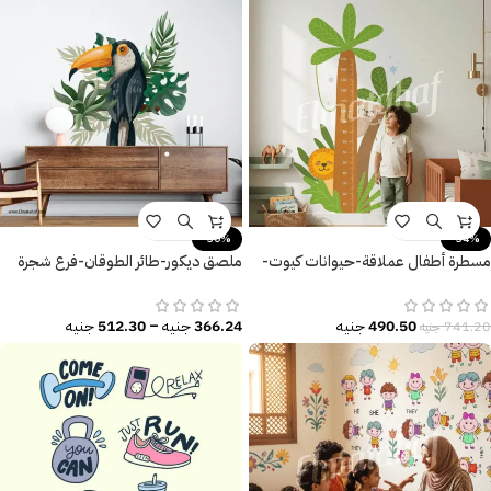
-30%
-34%
مسطرة أطفال عملاقة-حيوانات كيوت-
ملصق ديكور-طائر الطوقان-فرع شجرة
نخيل-أسد-Lion
معزول-أوراق شجر كبيرة
490.50
جنيه
366.24
جنيه
–
512.30
جنيه
741.20
جنيه