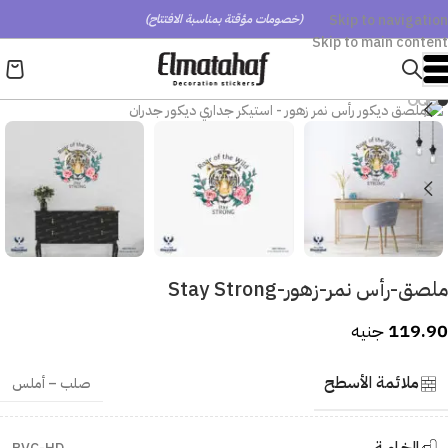
Skip to navigation
(خصومات مؤقتة بمناسبة الافتتاح)
Skip to main content
ملصق-رأس نمر-زهور-Stay Strong
119.90
جنيه
ملائمة الأسطح
صلب – أملس