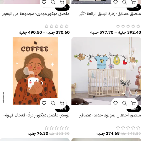
-33%
-31%
ملصق عملاق-زهرة الزنبق الرائعة-تأثير
ملصق ديكور مودرن-مجموعة من الزهور
الألوان المائية
الرائعة-أوراق الشجر
392.40
جنيه
–
577.70
جنيه
370.60
جنيه
–
490.50
جنيه
-53%
-21%
ملصق احتفال بمولود جديد-عصافير
بوستر-ملصق ديكور-إمرأة-فنجان قهوة-
كيوت-ورد-قلوب-ديكور غرف الأطفال
Love Coffee
274.68
جنيه
76.30
جنيه
348.80
جنيه
163.50
جنيه