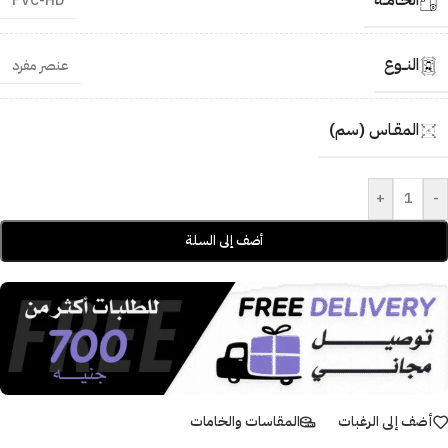
الخـامــة
PVC-HD
النــوع
عنصر مفرد
المقـاس (سم)
+
-
أضف إلى السلة
أضف إلى الرغبات
المقاسات والخامات