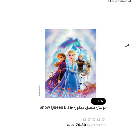
ملصق احتفال مولود جديد-ولد-بنت-It’s a
 من
 والزرع
-53%
بوستر-ملصق ديكور-Snow Queen Elsa-
Frozen
76.30
جنيه
163.50
جنيه