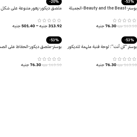
-20%
-53%
بوستر-Beauty and the Beast-الجميلة
ملصق ديكور-زهور متنوعة على شكل 
والوحش-Poster
ألوان زاهية
76.30
جنيه
313.92
جنيه
–
501.40
جنيه
163.50
جنيه
-53%
-53%
بوستر “كن أنت”: لوحة فنية ملهمة للديكور
بوستر-ملصق ديكور-الحفاظ على الص
المودرن.
Health is The Best Wealth
76.30
جنيه
76.30
جنيه
163.50
جنيه
163.50
جنيه