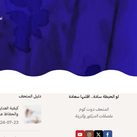
تع
دليل المتحف
لو الحيطة سادة.. اقلبها سعادة
كيفية العنا
المتحف دوت كوم
والحفاظ عل
ملصقات الديكور والزينة
24-07-23