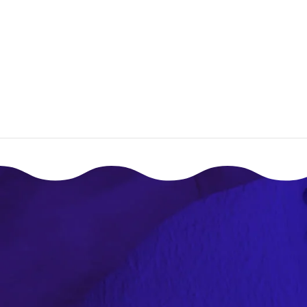
صق؟
إقـرأ المزيـد