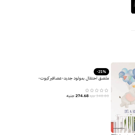
-21%
ملصق احتفال بمولود جديد-عصافير كيوت-
ورد-قلوب-ديكور غرف الأطفال
274.68
جنيه
348.80
جنيه