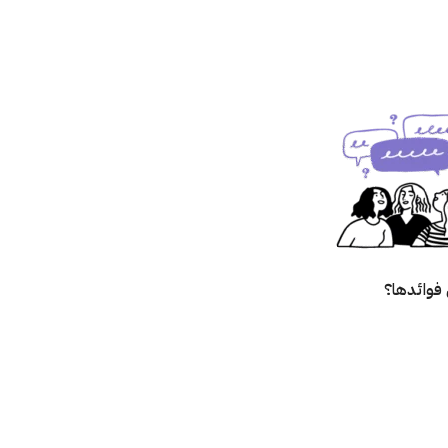
فوائدها؟
؟
زالته؟