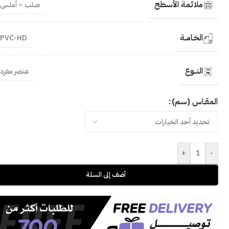
ملائمة الأسطح
صلب – أملس
الخـامــة
PVC-HD
النــوع
عنصر مفرد
المقـاس (سم)
+
-
أضف إلى السلة