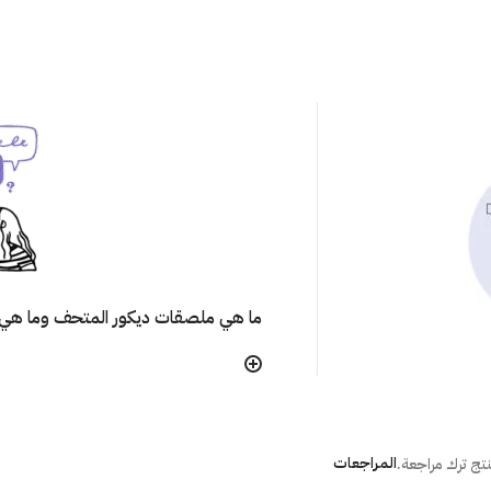
ما هي ملصقات ديكور المتحف وما هي 
هل تتأثر ألوان الملصق مع مرور الوقت
هل يترك الملصق أثر على الجُدران عند إ
المراجعات
تج ترك مراجعة.