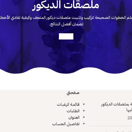
ملصقات الديكور
لم الخطوات الصحيحة لتركيب وتثبيت ملصقات ديكور المتحف وكيفية تفادي الأخطا
لضمان أفضل النتائج.
أعرف أكثر
صفحتي
ية بملصقات الديكور
قائمـة الرغبـات
يها
الطلبات
العنوان
20
تفاصيل الحساب