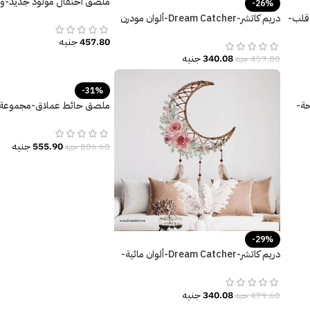
-26%
Boy-It’s a Girl-فيل-بالون-زهور
قلب-
دريم كاتشر-Dream Catcher-ألوان مودرن
زاهية وعصرية
457.80
جنيه
340.08
جنيه
457.80
جنيه
-31%
حة-
ملصق حائط عملاق-مجموعة
الديناصورات الكيوت مع النخل
555.90
جنيه
806.60
جنيه
-29%
دريم كاتشر-Dream Catcher-ألوان مائية-
هلال-زهور-ريش ملون
340.08
جنيه
479.60
جنيه