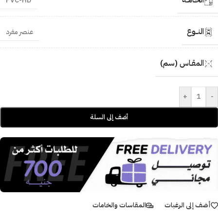
الخـامــة
PVC-HD
النــوع
عنصر مفرد
المقـاس (سم)
+
-
أضف إلى السلة
أضف إلى الرغبات
المقاسات والخامات