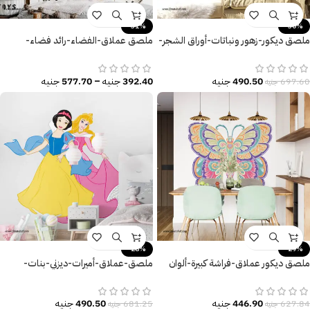
-31%
-30%
ملصق ديكور-زهور ونباتات-أوراق الشجر-
ملصق عملاق-الفضاء-رائد فضاء-
تأثير الألوان المائية
الشمس والنجوم-صاروخ
490.50
جنيه
392.40
جنيه
–
577.70
جنيه
697.60
جنيه
-28%
-29%
ملصق ديكور عملاق-فراشة كبيرة-ألوان
ملصق-عملاق-أميرات-ديزني-بنات-
متنوعة وزاهية
كيوت-disney-princess
446.90
جنيه
490.50
جنيه
627.84
جنيه
681.25
جنيه