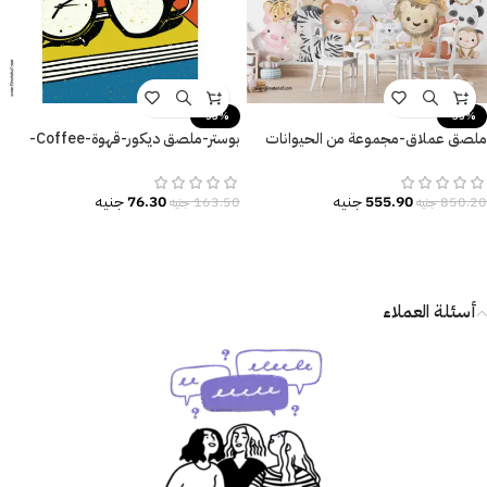
-53%
-35%
ملصق عملاق-مجموعة من الحيوانات
بوستر-ملصق ديكور-قهوة-Coffee-
والطيور-غرف أطفال-حضانات
منبّه-وقت القهوة-Coffee Time
555.90
جنيه
76.30
جنيه
850.20
جنيه
163.50
جنيه
أسئلة العملاء