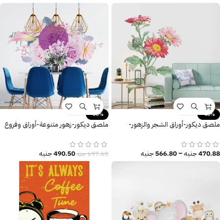
-30%
-40%
ملصق ديكور-أوراق الشجر والزهور-
ملصق ديكور-زهور متنوعة-أوراق وفروع
مقاسات متعددة
الشجر-تأثير الألوان المائية
470.88
جنيه
–
566.80
جنيه
490.50
جنيه
697.60
جنيه