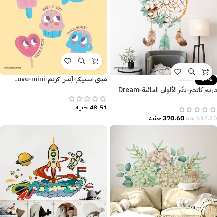
ميني استيكر-آيس كريم-Love-mini
-41%
sticker-Ice cream
دريم كاتشر-تأثير الألوان المائية-Dream
Catcher-ريش وزهور ملونة
48.51
جنيه
370.60
جنيه
632.20
جنيه