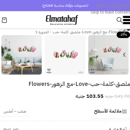
Skip to navigation
(خصومات مؤقتة بمناسبة الافتتاح)
Skip to main content
-27%
ملصق-كلمة-حب-Love-مع الزهور-Flowers
103.55
جنيه
141.70
جنيه
ملائمة الأسطح
صلب – أملس