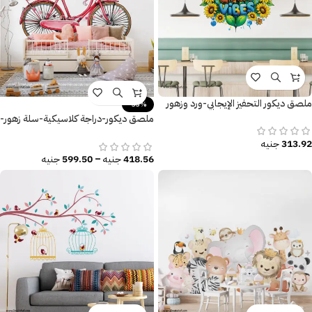
ملصق ديكور التحفيز الإيجابي-ورد وزهور
-33%
ملصق ديكور-دراجة كلاسيكية-سلة زهور-
أوراق الشجر
313.92
جنيه
418.56
جنيه
–
599.50
جنيه