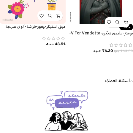
ميني استيكر-زهور-فراشة-ألوان مبهجة
-53%
بوستر-ملصق ديكور-V For Vendetta-
فانديتا-مقاسات متعددة
48.51
جنيه
76.30
جنيه
163.50
جنيه
أسئلة العملاء