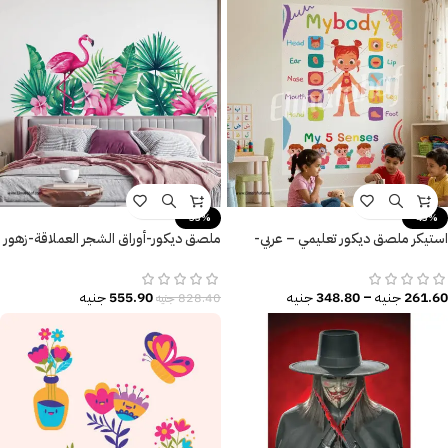
-33%
-43%
استيكر ملصق ديكور تعليمي – عربي-
ملصق ديكور-أوراق الشجر العملاقة-زهور
إنجليزي
ونباتات-طائر الفلامنجو
261.60
جنيه
–
348.80
جنيه
555.90
جنيه
828.40
جنيه