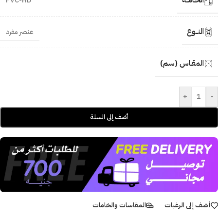
الخـامــة
PVC-HD
النــوع
عنصر مفرد
المقـاس (سم)
+
-
أضف إلى السلة
أضف إلى الرغبات
المقاسات والخامات