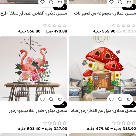
-40%
-35%
ملصق عملاق-مجموعة من الحيوانات
ملصق ديكور-أقفاص عصافير معلقة-فرع
والطيور-غرف أطفال-حضانات
شجرة-عصافير-أوراق شجر
555.90
جنيه
470.88
جنيه
–
566.80
جنيه
850.20
جنيه
-20%
-24%
ملصق عملاق-منزل من الفطر-زهور عباد
ملصق ديكور-طيور الفلامينجو-زهور
الشمس والفراشات
متنوعة-أوراق الشجر
313.92
جنيه
–
479.60
جنيه
327.00
جنيه
–
501.40
جنيه