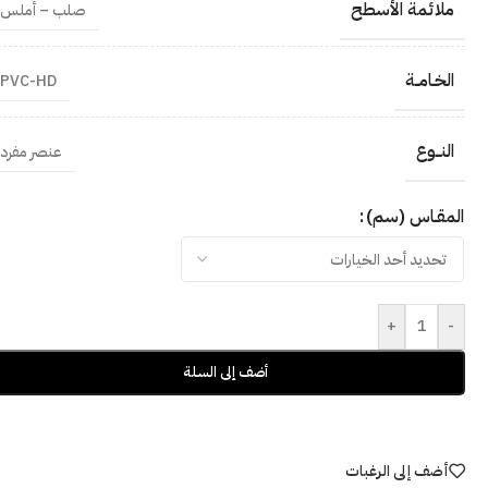
ملائمة الأسطح
صلب – أملس
الخـامــة
PVC-HD
النــوع
عنصر مفرد
المقـاس (سم)
+
-
أضف إلى السلة
أضف إلى الرغبات