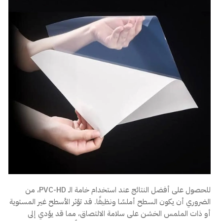
للحصول على أفضل النتائج عند استخدام خامة الـ PVC-HD، من
الضروري أن يكون السطح أملسًا ونظيفًا. قد تؤثر الأسطح غير المستوية
أو ذات الملمس الخشن على سلامة الالتصاق، مما قد يؤدي إلى