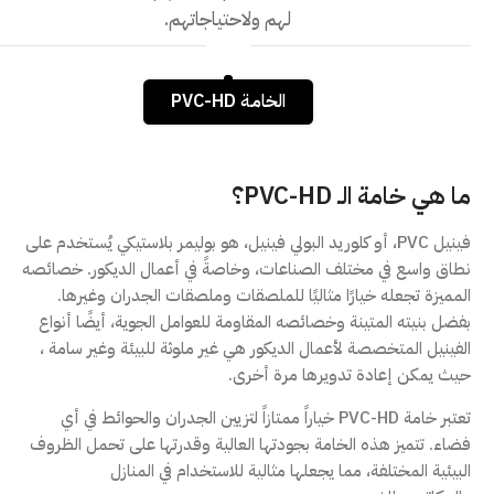
لهم ولاحتياجاتهم.
الخامـة PVC-HD
ما هي خامة الـ PVC-HD؟
فينيل PVC، أو كلوريد البولي فينيل، هو بوليمر بلاستيكي يُستخدم على
نطاق واسع في مختلف الصناعات، وخاصةً في أعمال الديكور. خصائصه
المميزة تجعله خيارًا مثاليًا للملصقات وملصقات الجدران وغيرها.
بفضل بنيته المتينة وخصائصه المقاومة للعوامل الجوية، أيضًا أنواع
الفينيل المتخصصة لأعمال الديكور هي غير ملوثة للبيئة وغير سامة ،
حيث يمكن إعادة تدويرها مرة أخرى.
تعتبر خامة PVC-HD خياراً ممتازاً لتزيين الجدران والحوائط في أي
فضاء. تتميز هذه الخامة بجودتها العالية وقدرتها على تحمل الظروف
البيئية المختلفة، مما يجعلها مثالية للاستخدام في المنازل