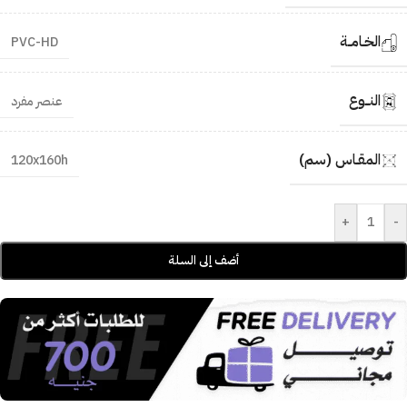
الخـامــة
PVC-HD
النــوع
عنصر مفرد
المقـاس (سم)
120x160h
+
-
أضف إلى السلة