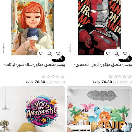
-53%
-53%
بوستر-ملصق ديكور-الرجل الحديدي-
بوستر-ملصق ديكور-فتاة-شجر-نباتات-
Iron Man
الخريف-قهوة
76.30
جنيه
76.30
جنيه
163.50
جنيه
163.50
جنيه