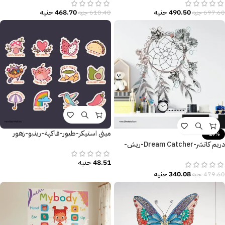
490.50
جنيه
468.70
جنيه
697.60
جنيه
610.40
جنيه
ميني استيكر-طيور-فاكهة-رينبو-زهور
-29%
دريم كاتشر-Dream Catcher-ريش-
زهور مودرن-Flowers-ألوان
48.51
جنيه
340.08
جنيه
479.60
جنيه