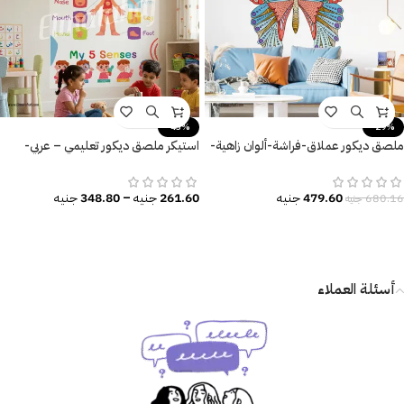
-43%
-29%
ملصق ديكور عملاق-فراشة-ألوان زاهية-
استيكر ملصق ديكور تعليمي – عربي-
نيو كلاسيك
إنجليزي
479.60
جنيه
261.60
جنيه
–
348.80
جنيه
680.16
جنيه
أسئلة العملاء