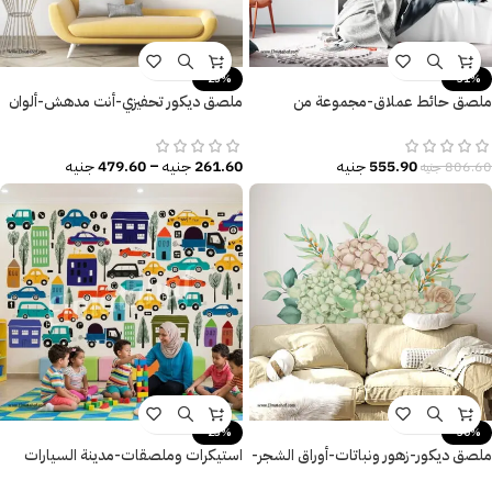
-25%
-31%
ملصق حائط عملاق-مجموعة من
ملصق ديكور تحفيزي-أنت مدهش-ألوان
الديناصورات الكيوت مع النخل والزرع
زاهية
555.90
جنيه
261.60
جنيه
–
479.60
جنيه
806.60
جنيه
-23%
-30%
ملصق ديكور-زهور ونباتات-أوراق الشجر-
استيكرات وملصقات-مدينة السيارات
تأثير الألوان المائية
المرحة-للأطفال