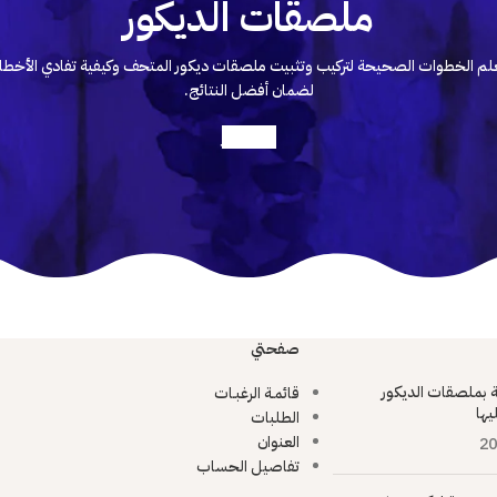
ملصقات الديكور
لم الخطوات الصحيحة لتركيب وتثبيت ملصقات ديكور المتحف وكيفية تفادي الأخطا
لضمان أفضل النتائج.
أعرف أكثر
صفحتي
ية بملصقات الديكور
قائمـة الرغبـات
يها
الطلبات
العنوان
20
تفاصيل الحساب