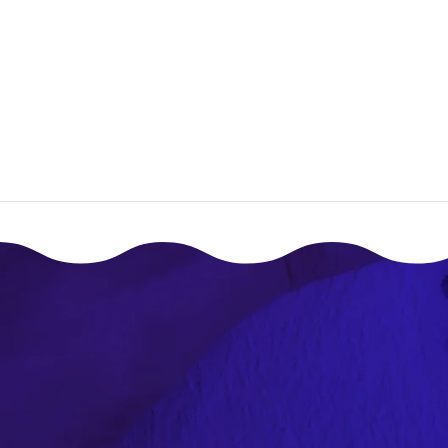
صق؟
إقـرأ المزيـد