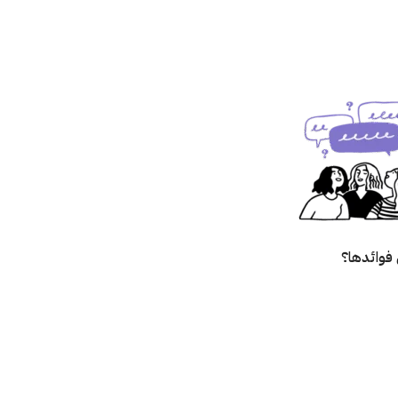
فوائدها؟
؟
زالته؟