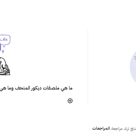
ما هي ملصقات ديكور المتحف وما هي 
هل تتأثر ألوان الملصق مع مرور الوقت
هل يترك الملصق أثر على الجُدران عند إ
المراجعات
تج ترك مراجعة.