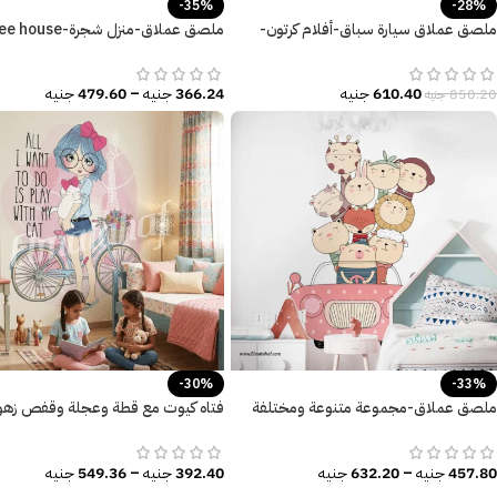
-35%
-28%
ملصق عملاق سيارة سباق-أفلام كرتون-
عربيات-Cars
ديكور غرفة الأطفال
610.40
جنيه
366.24
جنيه
–
479.60
جنيه
850.20
جنيه
-30%
-33%
ملصق عملاق-مجموعة متنوعة ومختلفة
من الحيوانات-سيارة-أطفال كيوت
I want to do is Play with my Cat)
457.80
جنيه
–
632.20
جنيه
392.40
جنيه
–
549.36
جنيه