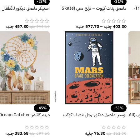
-23%
-31%
ملصق عملاق-منزل شجرة-tree house-
ملصق بنات كيوت – تزلج معي (Skate
استيكر ملصق ديكور للأطفال ع
with me) ألوان زاهية
والتعلم
403.30
جنيه
–
577.70
جنيه
457.80
جنيه
595.14
جنيه
-45%
-53%
فتاه كيوت مع قطة وعجلة وقفص زهور، (All
بوستر-ملصق ديكور-رجل فضاء-كوكب
المريخ-Mars
الأحلام-تأثير الألوان المائية-ز
76.30
جنيه
383.68
جنيه
163.50
جنيه
697.60
جنيه