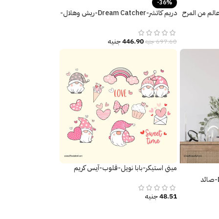
-36%
الم من المرح
دريم كاتشر-Dream Catcher-ريش وهلال-
ألوان جذّابة
446.90
جنيه
697.60
جنيه
ميني استيكر-بابا نويل-قلوب-آيس كريم
دريم كاتشر-Dream Catcher-صائد
هور وريش
48.51
جنيه