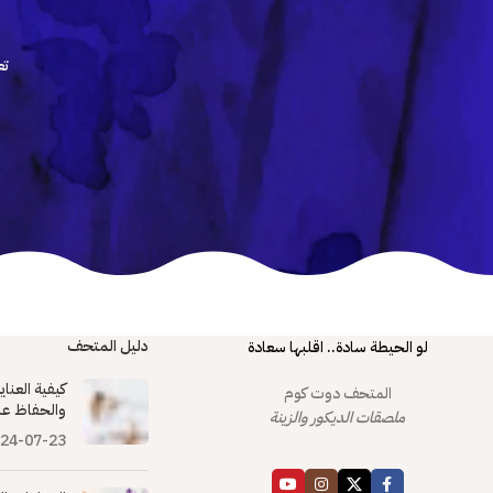
تع
دليل المتحف
لو الحيطة سادة.. اقلبها سعادة
كيفية العنا
المتحف دوت كوم
والحفاظ عل
ملصقات الديكور والزينة
24-07-23