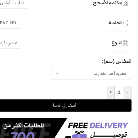
ملائمة الأسطح
صلب – أملس
الخـامــة
PVC-HD
النــوع
عنصر مفرد
المقـاس (سم)
+
-
أضف إلى السلة