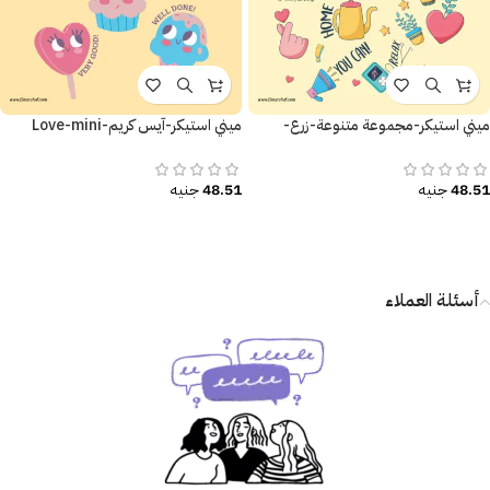
ميني استيكر-مجموعة متنوعة-زرع-
ميني استيكر-آيس كريم-Love-mini
قلوب-ملصقات تحفيزية
sticker-Ice cream
48.51
جنيه
48.51
جنيه
أسئلة العملاء