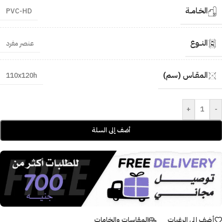
الخـامــة
PVC-HD
النــوع
عنصر مفرد
المقـاس (سم)
110x120h
+
-
أضف إلى السلة
أضف إلى الرغبات
المقاسات والخامات