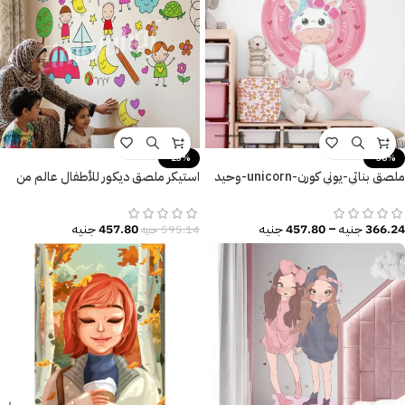
-23%
-38%
ملصق بناتي-يوني كورن-unicorn-وحيد
استيكر ملصق ديكور للأطفال عالم من
القرن
المرح والتعلم
366.24
جنيه
–
457.80
جنيه
457.80
جنيه
595.14
جنيه