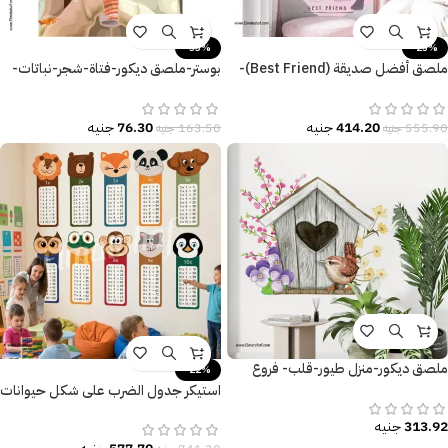
-53%
-25%
ملصق أفضل صديقة (Best Friend)-
بوستر-ملصق ديكور-فتاة-شجر-نباتات-
بنات كيوت-Cute Girls
الخريف-قهوة
414.20
جنيه
76.30
جنيه
555.90
جنيه
163.50
جنيه
ملصق ديكور-منزل طيور-قلب- فروع
-22%
الشجر-زهور ملونة
استيكر جدول الضرب على شكل حيوانات
313.92
جنيه