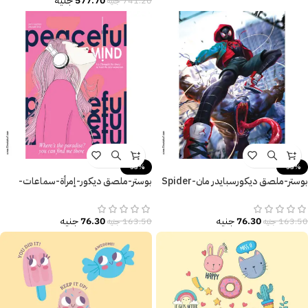
577.70
جنيه
741.20
جنيه
-53%
-53%
بوستر-ملصق ديكورسبايدر مان-Spider
بوستر-ملصق ديكور-إمرأة-سماعات-
Man-Monster
العقل المُسالم-Peaceful mind
76.30
جنيه
76.30
جنيه
163.50
جنيه
163.50
جنيه