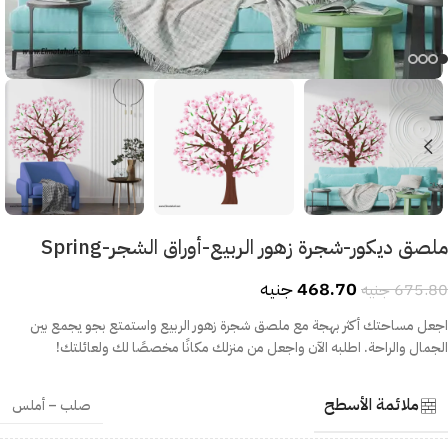
ملصق ديكور-شجرة زهور الربيع-أوراق الشجر-Spring
468.70
جنيه
675.80
جنيه
اجعل مساحتك أكثر بهجة مع ملصق شجرة زهور الربيع واستمتع بجو يجمع بين
الجمال والراحة. اطلبه الآن واجعل من منزلك مكانًا مخصصًا لك ولعائلتك!
ملائمة الأسطح
صلب – أملس