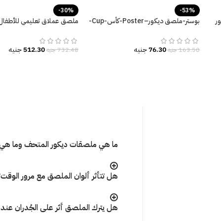
-30%
-53%
ر
بوستر-ملصق ديكور–Poster-كأس-Cup-
ملصق عملاق تعليمي للأطفال
زراع-مقاسات متعددة
أرقام-كتب
76.30
جنيه
512.30
جنيه
163.50
جنيه
732.48
جنيه
ما هي ملصقات ديكور المتحف وما هي 
هل تتأثر ألوان الملصق مع مرور الوقت
هل يترك الملصق أثر على الجُدران عند إ