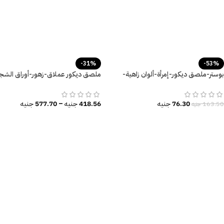
-31%
-53%
بوستر-ملصق ديكور-إمرأة-ألوان زاهية-
ملصق ديكور عملاق-زهور-أوراق الشجر
Broken Silence
ألوان زاهية
76.30
جنيه
418.56
جنيه
–
577.70
جنيه
163.50
جنيه