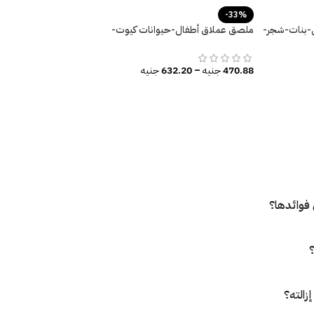
-33%
-بنات-شجر-
ملصق عملاق أطفال-حيوانات كيوت-
ديناصور يحلق مع منطاد الهواء
470.88
جنيه
–
632.20
جنيه
فوائدها؟
؟
زالته؟