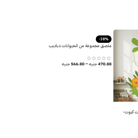
-38%
ملصق مجموعة من الحيوانات دباديب
وقطط وموتوسيكل – Funny Tuk Tuk
470.88
جنيه
–
566.80
جنيه
ت كيوت-