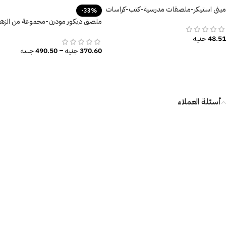
ميني استيكر-ملصقات مدرسية-كتب-كراسات
-33%
ملصق ديكور مودرن-مجموعة من الزهو
الرائعة-أوراق الشجر
48.51
جنيه
370.60
جنيه
–
490.50
جنيه
أسئلة العملاء