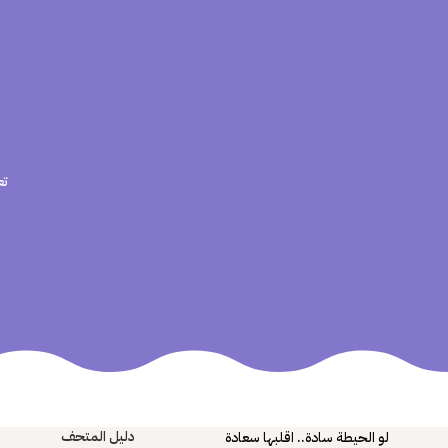
تع
دليل المتحف
لو الحيطة سادة.. اقلبها سعادة