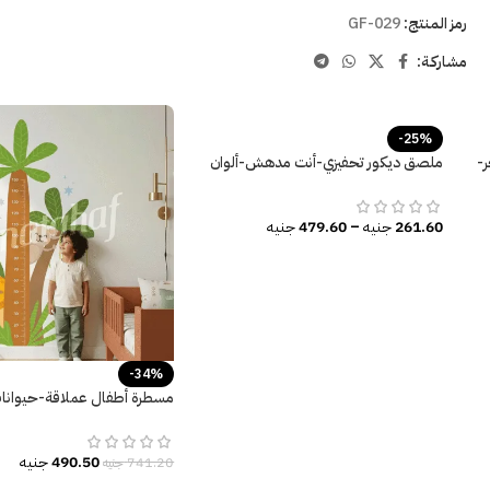
رمز المنتج:
GF-029
مشاركـة:
-25%
-
ملصق ديكور تحفيزي-أنت مدهش-ألوان
زاهية
261.60
جنيه
–
479.60
جنيه
-34%
مسطرة أطفال عملاقة-حيوانا
نخيل-أسد-Lion
490.50
جنيه
741.20
جنيه