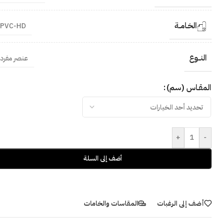
الخـامــة
PVC-HD
النــوع
عنصر مفرد
المقـاس (سم)
+
-
أضف إلى السلة
أضف إلى الرغبات
المقاسات والخامات