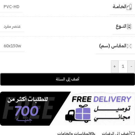
الخـامــة
PVC-HD
النــوع
عنصر مفرد
المقـاس (سم)
60x150w
+
-
أضف إلى السلة
أضف إلى الرغبات
المقاسات والخامات