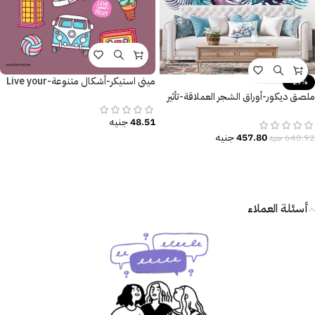
ميني استيكر-أشكال متنوعة-Live your
-29%
Dream
ملصق ديكور-أوراق الشجر العملاقة-تأثير
الألوان المائية المميزة
48.51
جنيه
457.80
جنيه
640.92
جنيه
أسئلة العملاء