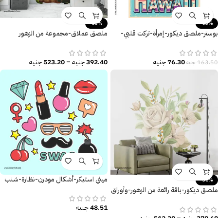
-33%
-53%
بوستر-ملصق ديكور-إمرأة-تركت قلبي-
ملصق عملاق-مجموعة من الزهور
زهور-نخل-مقاسات متعددة
الحمراء مع الفطر -أوراق الشجر
76.30
جنيه
392.40
جنيه
–
523.20
جنيه
163.50
جنيه
ميني استيكر-أشكال مودرن-نظارة-شنب
-30%
ملصق ديكور-باقة رائعة من الزهور-وأوراق
الشجر
48.51
جنيه