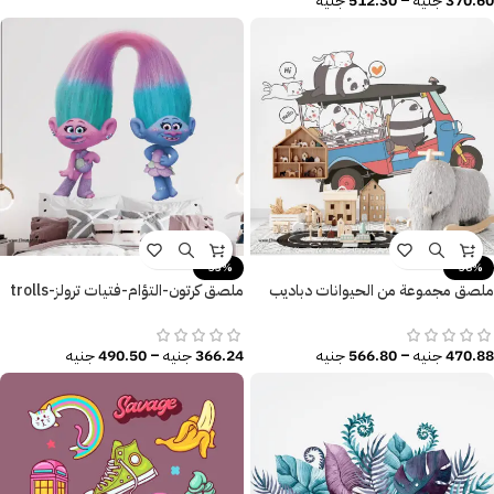
370.60
جنيه
–
512.30
جنيه
-33%
-38%
ملصق مجموعة من الحيوانات دباديب
ملصق كرتون-التؤام-فتيات ترولز-trolls
وقطط وموتوسيكل – Funny Tuk Tuk
baby-مقاسات متعددة
470.88
جنيه
–
566.80
جنيه
366.24
جنيه
–
490.50
جنيه