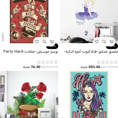
-53%
-29%
ملصق عملاق-فتاة كيوت-أميرة البالية-
بوستر-موسيقى-حفلات-Party-Hard
Ballet Princess
Rock-مقاسات متعددة
501.40
جنيه
76.30
جنيه
708.50
جنيه
163.50
جنيه