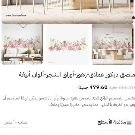
ملصق ديكور عملاق-زهور-أوراق الشجر-ألوان أنيقة
479.60
جنيه
686.70
جنيه
بفضل التصميم الرائع الذي يتضمن زهورًا ملونة وأوراق شجر، يمكن لهذا الملصق أن
يغير جو الغرفة بأكملها، مما يمنحها مظهرًا حيويًا ودافئًا.
ملائمة الأسطح
صلب – أملس