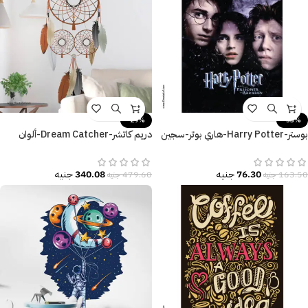
-29%
-53%
بوستر-Harry Potter-هاري بوتر-سجين
دريم كاتشر-Dream Catcher-ألوان
أزكابان-مقاسات متعددة
كلاسيكية-ريش-Feathers
76.30
جنيه
340.08
جنيه
163.50
جنيه
479.60
جنيه