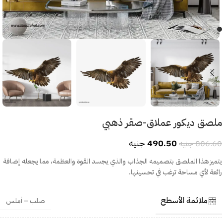
ملصق ديكور عملاق-صقر ذهبي
490.50
جنيه
806.60
جنيه
يتميز هذا الملصق بتصميمه الجذاب والذي يجسد القوة والعظمة، مما يجعله إضافة
رائعة لأي مساحة ترغب في تحسينها.
ملائمة الأسطح
صلب – أملس