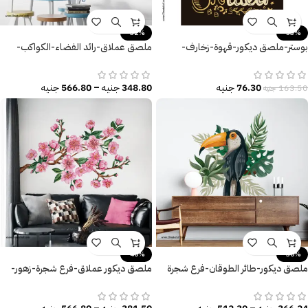
-32%
-53%
بوستر-ملصق ديكور-قهوة-زخارف-
ملصق عملاق-رائد الفضاء-الكواكب-
Coffee is Always A Good Idea
النجوم-المجرات-Space
76.30
جنيه
348.80
جنيه
–
566.80
جنيه
163.50
جنيه
-40%
-30%
ملصق ديكور-طائر الطوقان-فرع شجرة
ملصق ديكور عملاق-فرع شجرة-زهور-
معزول-أوراق شجر كبيرة
أوراق الشجر