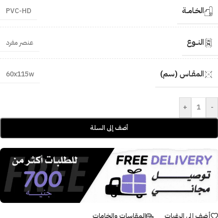
الخـامــة
PVC-HD
النــوع
عنصر مفرد
المقـاس (سم)
60x115w
+
-
أضف إلى السلة
أضف إلى الرغبات
المقاسات والخامات