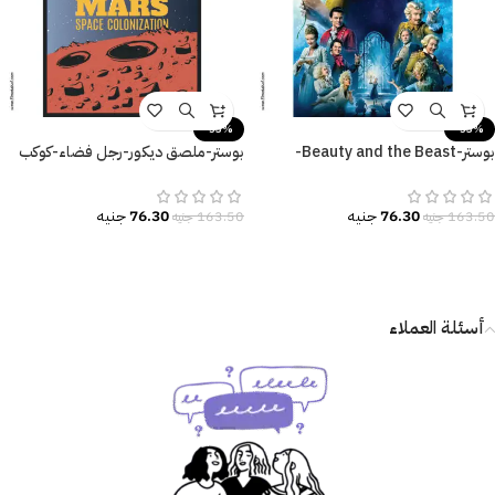
-53%
-53%
بوستر-Beauty and the Beast-
بوستر-ملصق ديكور-رجل فضاء-كوكب
الجميلة والوحش-Poster
المريخ-Mars
76.30
جنيه
76.30
جنيه
163.50
جنيه
163.50
جنيه
أسئلة العملاء