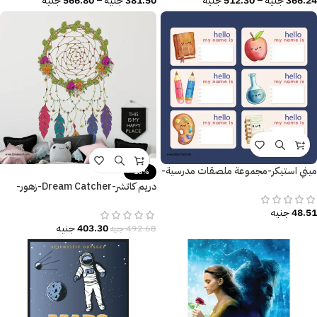
366.24
جنيه
–
512.30
جنيه
381.50
جنيه
–
566.80
جنيه
ميني استيكر-مجموعة ملصقات مدرسية-
-18%
الأسم-العنوان
دريم كاتشر-Dream Catcher-زهور-
ريش ملون-ألوان البهجة والسعادة
48.51
جنيه
403.30
جنيه
492.68
جنيه