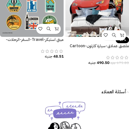
ميني استيكر-Travel-السفر-الرحلات-
-27%
استكشافات
ملصق عملاق-سيارة كارتون-Cartoon
car-أطفال-مقاسات عديدة
48.51
جنيه
490.50
جنيه
675.80
جنيه
أسئلة العملاء