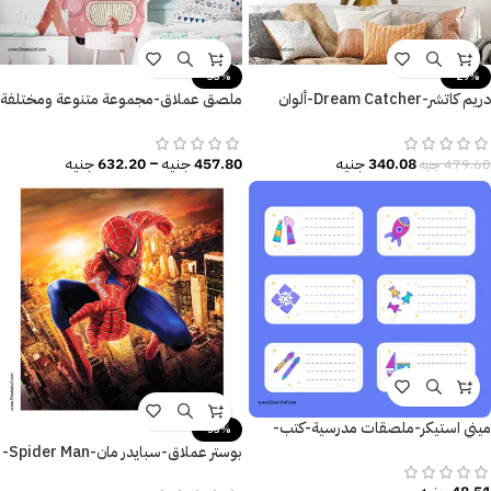
-33%
-29%
دريم كاتشر-Dream Catcher-ألوان
ملصق عملاق-مجموعة متنوعة ومختلفة
كلاسيكية عصرية-متعدد المقاسات
من الحيوانات-سيارة-أطفال كيوت
340.08
جنيه
457.80
جنيه
–
632.20
جنيه
479.60
جنيه
ميني استيكر-ملصقات مدرسية-كتب-
-53%
كراسات
بوستر عملاق-سبايدر مان-Spider Man-
نيويورك-مقاسات متعددة