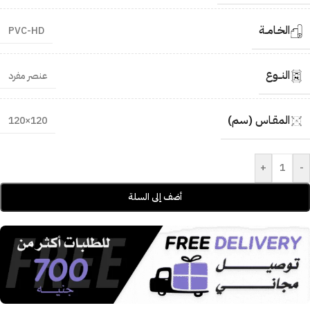
الخـامــة
PVC-HD
النــوع
عنصر مفرد
المقـاس (سم)
120×120
+
-
أضف إلى السلة