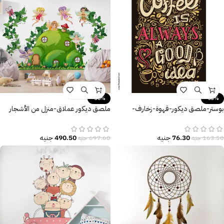
-30%
-53%
بوستر-ملصق ديكور-قهوة-زخارف-
ملصق ديكور عملاق-منزل من الأشجار
Coffee is Always A Good Idea
والزهور-فراشات-Tree
76.30
جنيه
490.50
جنيه
163.50
جنيه
697.60
جنيه