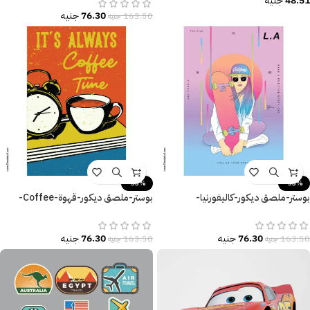
48.51
جنيه
76.30
جنيه
163.50
جنيه
-53%
-53%
بوستر-ملصق ديكور-كاليفورنيا-
بوستر-ملصق ديكور-قهوة-Coffee-
California-إمرأة-Follow Your
منبّه-وقت القهوة-Coffee Time
Dream
76.30
جنيه
76.30
جنيه
163.50
جنيه
163.50
جنيه