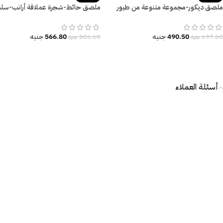
ملصق ديكور-مجموعة متنوعة من طيور
ملصق حائط-شجرة عملاقة أرانب-سلح
الببغاء-فروع الشجر-ألوان مائية
أسماء شهور السنة
490.50
جنيه
566.80
جنيه
697.60
جنيه
806.60
جنيه
أسئلة العملاء