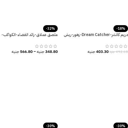
-32%
-18%
دريم كاتشر-Dream Catcher-زهور-ريش
ملصق عملاق-رائد الفضاء-الكواكب-
ملون-ألوان البهجة والسعادة
النجوم-المجرات-Space
403.30
جنيه
348.80
جنيه
–
566.80
جنيه
492.68
جنيه
-30%
-30%