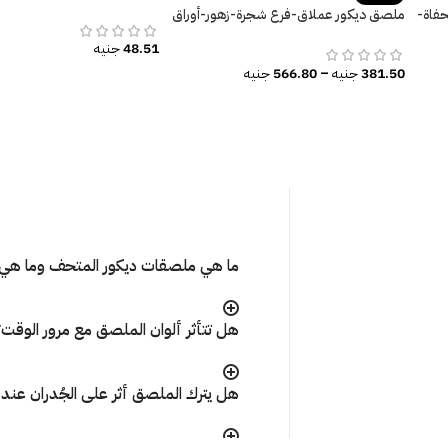
فاة-
ملصق ديكور عملاق-فرع شجرة-زهور-أوراق
الشجر
48.51
جنيه
381.50
جنيه
–
566.80
جنيه
ما هي ملصقات ديكور المتحف وما هي 
هل تتأثر ألوان الملصق مع مرور الوقت
هل يترك الملصق أثر على الجُدران عند إ