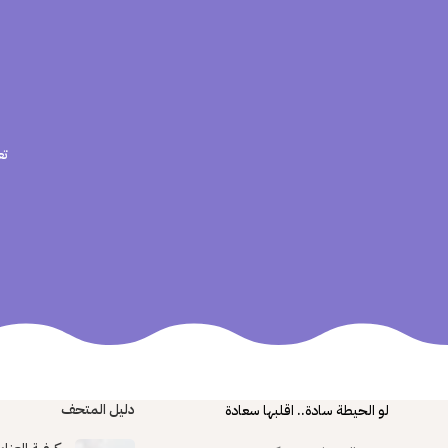
تع
دليل المتحف
لو الحيطة سادة.. اقلبها سعادة