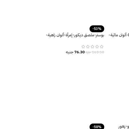
-53%
دريم كاتشر-Dream Catcher-ألوان مائية-
بوستر-ملصق ديكور-إمرأة-ألوان زاهية-
Broken Silence
76.30
جنيه
163.50
جنيه
و-زهور
-58%