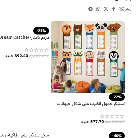
مشاركـة:
-21%
صائد الأحلام-ريش ملون
392.40
جنيه
493.77
جنيه
-22%
استيكر جدول الضرب على شكل حيوانات
577.70
جنيه
741.20
جنيه
ميني استيكر-طيور-فاكهة-رينب
-40%