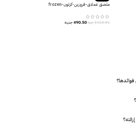
ملصق عملاق-فروزين-كرتون-frozen
cartoon-ألوان زاهية
490.50
جنيه
1160.85
جنيه
فوائدها؟
؟
زالته؟