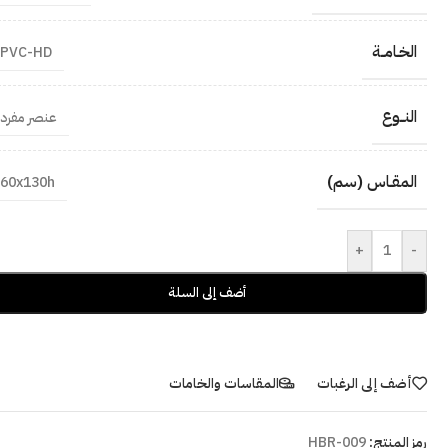
الخـامــة
PVC-HD
النــوع
عنصر مفرد
المقـاس (سم)
60x130h
+
-
أضف إلى السلة
أضف إلى الرغبات
المقاسات والخامات
رمز المنتج:
HBR-009