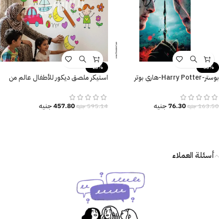
-23%
-53%
بوستر-Harry Potter-هاري بوتر
استيكر ملصق ديكور للأطفال عالم من
والمقدسات المهلكة
المرح والتعلم
76.30
جنيه
457.80
جنيه
163.50
جنيه
595.14
جنيه
أسئلة العملاء