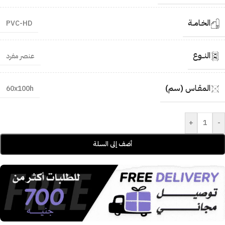
الخـامــة
PVC-HD
النــوع
عنصر مفرد
المقـاس (سم)
60x100h
+
-
أضف إلى السلة