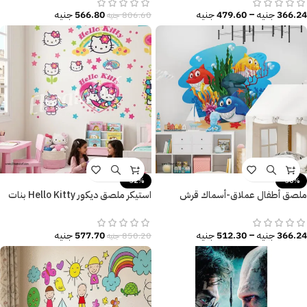
366.24
جنيه
–
479.60
جنيه
566.80
جنيه
806.60
جنيه
-32%
-30%
ملصق أطفال عملاق-أسماك قرش
استيكر ملصق ديكور Hello Kitty بنات
كيوت-عالم البحار-Shark
كيوت
366.24
جنيه
–
512.30
جنيه
577.70
جنيه
850.20
جنيه