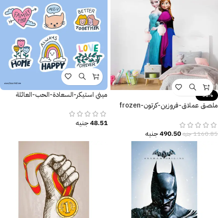
ميني استيكر-السعادة-الحب-العائلة
-58%
ملصق عملاق-فروزين-كرتون-frozen
cartoon-ألوان زاهية
48.51
جنيه
490.50
جنيه
1160.85
جنيه