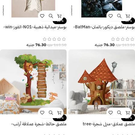
-53%
-53%
بوستر-ملصق ديكور-باتمان-BatMan-
بوستر-ميدالية ذهبية-NO1-الفوز-win-
القوة-Poster-مقاسات متنوعة
مقاسات مختلفة
76.30
جنيه
76.30
جنيه
163.50
جنيه
163.50
جنيه
-30%
-35%
ملصق عملاق-منزل شجرة-tree
ملصق حائط-شجرة عملاقة أرانب-
house-ديكور غرفة الأطفال
سلحفاة-أسماء شهور السنة