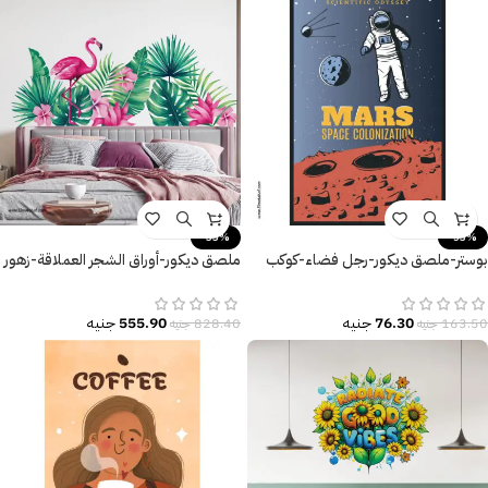
-33%
-53%
بوستر-ملصق ديكور-رجل فضاء-كوكب
ملصق ديكور-أوراق الشجر العملاقة-زهور
المريخ-Mars
ونباتات-طائر الفلامنجو
76.30
جنيه
555.90
جنيه
163.50
جنيه
828.40
جنيه