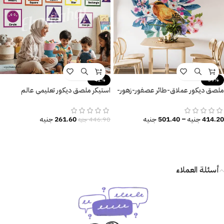
-41%
-39%
ملصق ديكور عملاق-طائر عصفور-زهور-
استيكر ملصق ديكور تعليمي عالم
أوراق الشجر
الأشكال المرحة
414.20
جنيه
–
501.40
جنيه
261.60
جنيه
446.90
جنيه
أسئلة العملاء