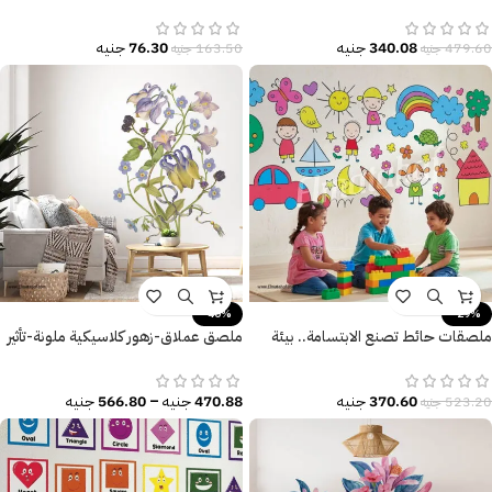
مائية-هلال-زهور-ريش ملون
زاهية
340.08
جنيه
76.30
جنيه
479.60
جنيه
163.50
جنيه
-40%
-29%
ملصقات حائط تصنع الابتسامة.. بيئة
ملصق عملاق-زهور كلاسيكية ملونة-تأثير
تعليمية مثالية مليئة بالبهجة.
الألوان المائية
370.60
جنيه
470.88
جنيه
–
566.80
جنيه
523.20
جنيه