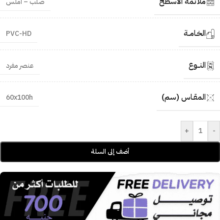
ملائمة الأسطح
صلب – أملس
الخـامــة
PVC-HD
النــوع
عنصر مفرد
المقـاس (سم)
60x100h
+
-
أضف إلى السلة