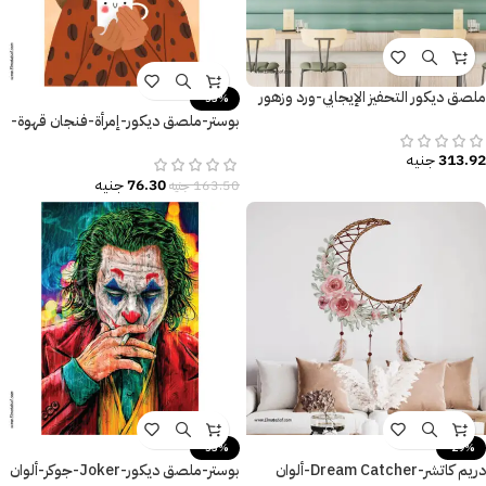
ملصق ديكور التحفيز الإيجابي-ورد وزهور
-53%
بوستر-ملصق ديكور-إمرأة-فنجان قهوة-
Love Coffee
313.92
جنيه
76.30
جنيه
163.50
جنيه
-53%
-29%
دريم كاتشر-Dream Catcher-ألوان
بوستر-ملصق ديكور-Joker-جوكر-ألوان