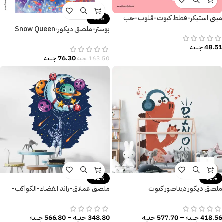
ميني استيكر-قطط كيوت-قلوب-حب
-53%
بوستر-ملصق ديكور-Snow Queen
Elsa-Frozen
48.51
جنيه
76.30
جنيه
163.50
جنيه
-32%
-31%
ملصق ديكور ديناصور كيوت
ملصق عملاق-رائد الفضاء-الكواكب-
(Dinosaur)-سماعة رأس-موسيقى
النجوم-المجرات-Space
418.56
جنيه
–
577.70
جنيه
348.80
جنيه
–
566.80
جنيه