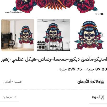
استيكر-ملصق ديكور-جمجمة-رصاص-هيكل عظمي-زهور
87.20
جنيه
–
299.75
جنيه
ملائمة الأسطح
صلب – أملس
النــوع
عنصر مفرد