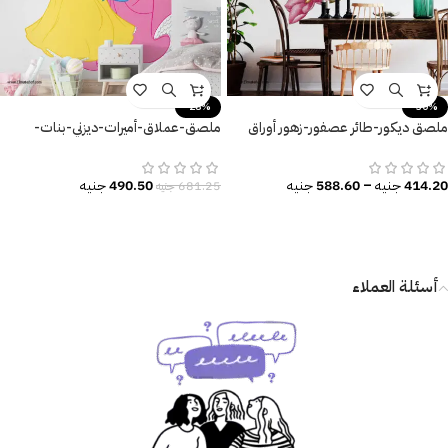
-28%
-30%
ملصق ديكور-طائر عصفور-زهور أوراق
ملصق-عملاق-أميرات-ديزني-بنات-
الشجر
كيوت-disney-princess
414.20
جنيه
–
588.60
جنيه
490.50
جنيه
681.25
جنيه
أسئلة العملاء