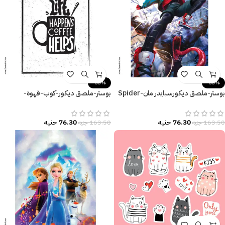
-53%
-53%
بوستر-ملصق ديكورسبايدر مان-Spider
بوستر-ملصق ديكور-كوب-قهوة-
Man-Monster
Coffee-مقاسات متعددة
76.30
جنيه
76.30
جنيه
163.50
جنيه
163.50
جنيه