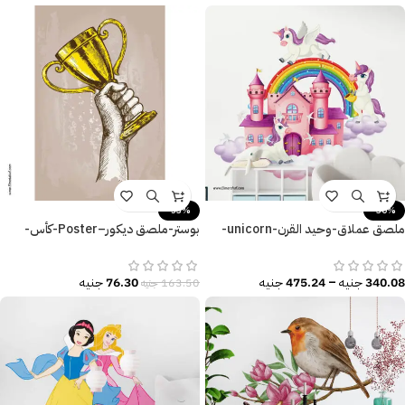
-53%
-30%
ملصق عملاق-وحيد القرن-unicorn-
بوستر-ملصق ديكور–Poster-كأس-
سحابات-قوس قزح-قلعة
Cup-زراع-مقاسات متعددة
340.08
جنيه
–
475.24
جنيه
76.30
جنيه
163.50
جنيه