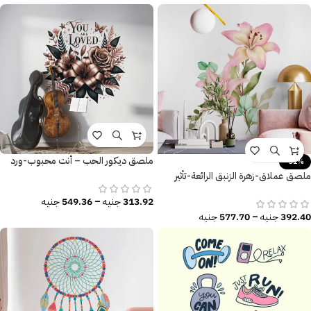
ملصق ديكور الحب – أنت محبوب-ورد
-31%
وزهور
ملصق عملاق-زهرة الزنبق الرائعة-تأثير
الألوان المائية
313.92
جنيه
–
549.36
جنيه
392.40
جنيه
–
577.70
جنيه