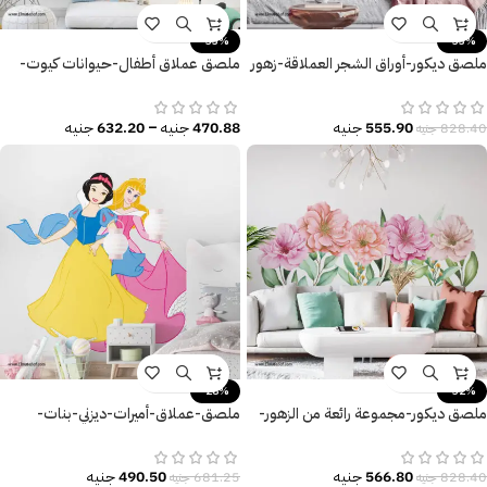
-33%
-33%
ملصق ديكور-أوراق الشجر العملاقة-زهور
ملصق عملاق أطفال-حيوانات كيوت-
ونباتات-طائر الفلامنجو
ديناصور يحلق مع منطاد الهواء
555.90
جنيه
470.88
جنيه
–
632.20
جنيه
828.40
جنيه
-28%
-32%
ملصق ديكور-مجموعة رائعة من الزهور-
ملصق-عملاق-أميرات-ديزني-بنات-
تأثير الألوان المائية الجذابة
كيوت-disney-princess
566.80
جنيه
490.50
جنيه
828.40
جنيه
681.25
جنيه