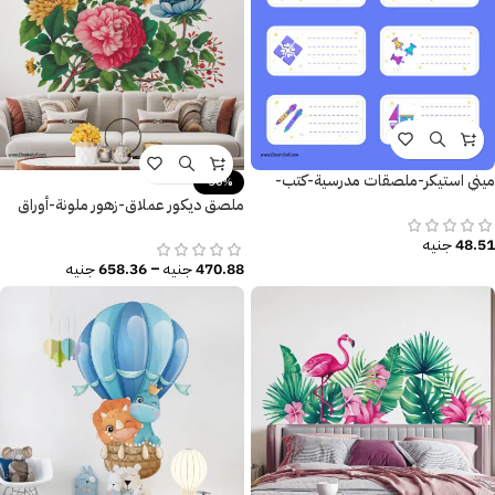
ميني استيكر-ملصقات مدرسية-كتب-
-30%
كراسات
ملصق ديكور عملاق-زهور ملونة-أوراق
وفروع الشجر-ألوان مائية
48.51
جنيه
470.88
جنيه
–
658.36
جنيه