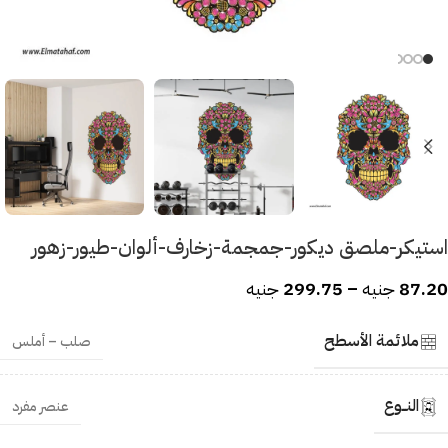
استيكر-ملصق ديكور-جمجمة-زخارف-ألوان-طيور-زهور
87.20
جنيه
–
299.75
جنيه
ملائمة الأسطح
صلب – أملس
النــوع
عنصر مفرد