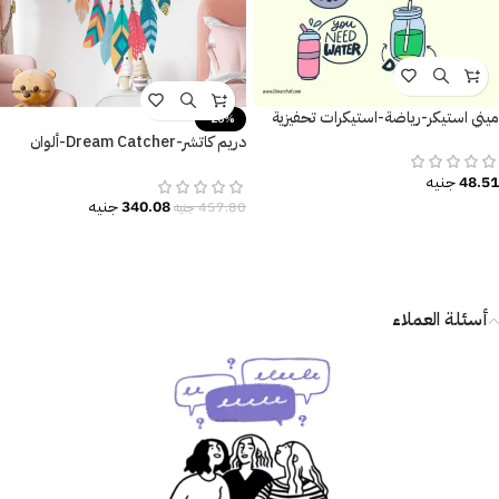
ميني استيكر-رياضة-استيكرات تحفيزية
-26%
دريم كاتشر-Dream Catcher-ألوان
مودرن زاهية وعصرية
48.51
جنيه
340.08
جنيه
457.80
جنيه
أسئلة العملاء