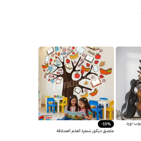
بوب-ورد
-15%
ملصق ديكور شجرة العلم العملاقة