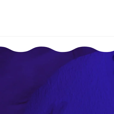
إقـرأ المزيـد