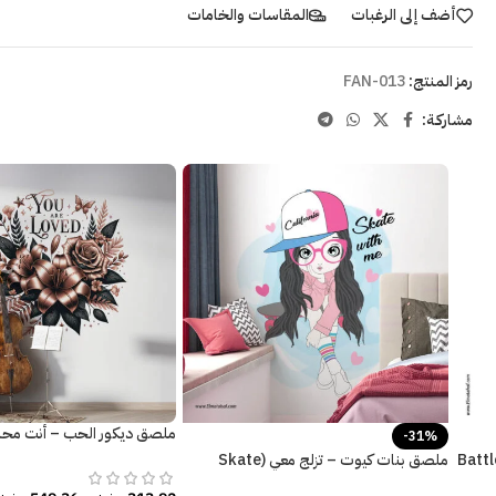
أضف إلى الرغبات
المقاسات والخامات
رمز المنتج:
FAN-013
مشاركـة:
ملصق ديكور الحب – أنت مح
-31%
وزهور
ملصق بنات كيوت – تزلج معي (Skate
with me) ألوان زاهية