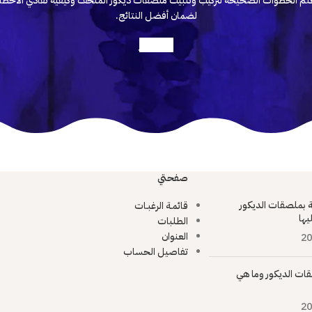
لم الخطوات الصحيحة لتركيب وتثبيت ملصقات ديكور المتحف وكيفية تفادي الأخطا
لضمان أفضل النتائج.
أعرف أكثر
صفحتي
ية بملصقات الديكور
قائمـة الرغبـات
يها
الطلبات
العنوان
20
تفاصيل الحساب
ات الديكور وما هي
20