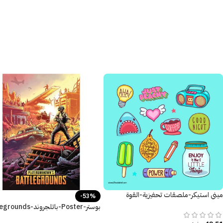
ميني استيكر-ملصقات تحفيزية-القوة
-53%
والنشاط
بوستر-Poster-باتلجروند-Battlegrounds