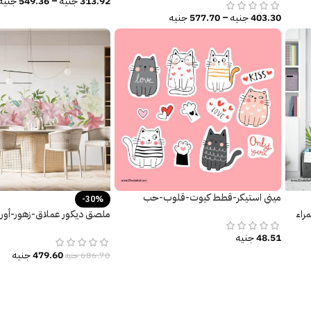
313.92
جنيه
–
549.36
جنيه
403.30
جنيه
–
577.70
جنيه
ميني استيكر-قطط كيوت-قلوب-حب
-30%
راء
ملصق ديكور عملاق-زهور-أورا
ألوان أنيقة
48.51
جنيه
479.60
جنيه
686.70
جنيه