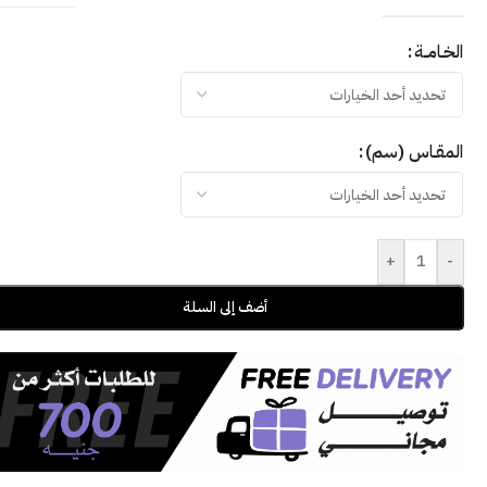
الخـامــة
المقـاس (سم)
+
-
أضف إلى السلة