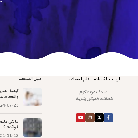
تع
دليل المتحف
لو الحيطة سادة.. اقلبها سعادة
كيفية العنا
المتحف دوت كوم
والحفاظ عل
ملصقات الديكور والزينة
24-07-23
ما هي ملصق
فوائدها؟
21-11-13