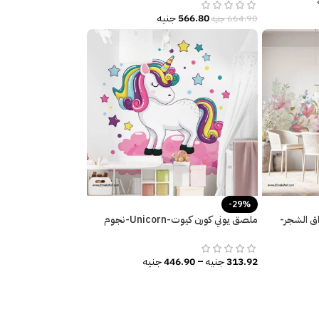
566.80
جنيه
664.90
جنيه
-29%
ق الشجر-
ملصق يوني كورن كيوت-Unicorn-نجوم
ألوان-سحاب
313.92
جنيه
–
446.90
جنيه