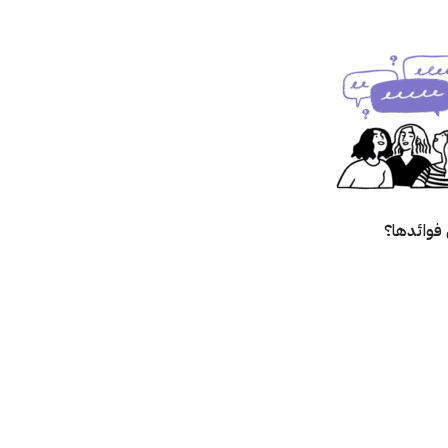
فوائدها؟
؟
زالته؟
صق؟