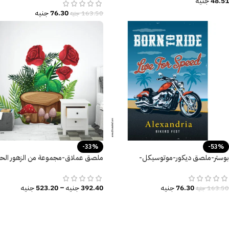
48.51
جنيه
76.30
جنيه
163.50
جنيه
-33%
-53%
بوستر-ملصق ديكور-موتوسيكل-
ملصق عملاق-مجموعة من الزهور الحم
Motorcycle-Speed
مع الفطر -أوراق الشجر
76.30
جنيه
392.40
جنيه
–
523.20
جنيه
163.50
جنيه