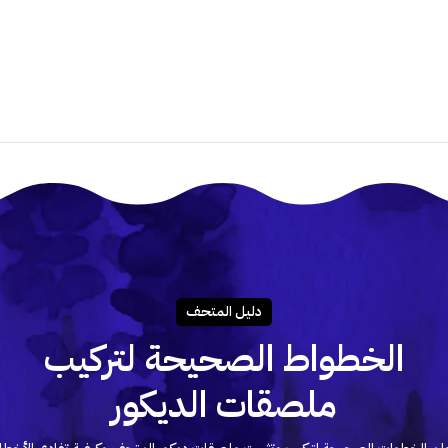
هل أستطيع تركيب الملصق بنفسى؟
دليـل المتحـف
الخطواط الصحيحة لتركيب
ملصقات الديكور