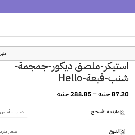
دليل
استيكر-ملصق ديكور-جمجمة-
شنب-قبعة-Hello
87.20
جنيه
–
288.85
جنيه
ملائمة الأسطح
صلب – أملس
النــوع
عنصر مفرد