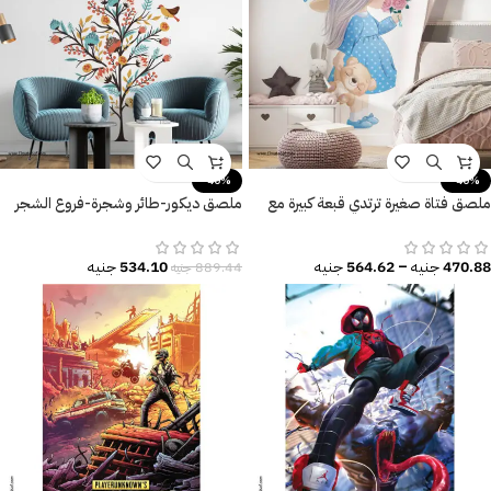
-40%
-40%
ملصق فتاة صغيرة ترتدي قبعة كبيرة مع
ملصق ديكور-طائر وشجرة-فروع الشجر
دبدوب وفراشة وزهور
والزهور
470.88
جنيه
–
564.62
جنيه
534.10
جنيه
889.44
جنيه