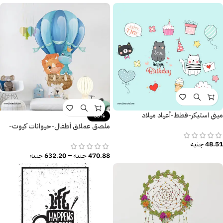
ميني استيكر-قطط-أعياد ميلاد
-33%
ملصق عملاق أطفال-حيوانات كيوت-
ديناصور يحلق مع منطاد الهواء
48.51
جنيه
470.88
جنيه
–
632.20
جنيه