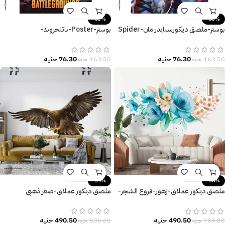
-53%
-53%
بوستر-ملصق ديكورسبايدر مان-Spider
بوستر-Poster-باتلجروند-
Battlegrounds
Man-Monster
76.30
جنيه
76.30
جنيه
163.50
جنيه
163.50
جنيه
-39%
-38%
ملصق ديكور عملاق-زهور-فروع الشجر-
ملصق ديكور عملاق-صقر ذهبي
ألوان جذابة
490.50
جنيه
490.50
جنيه
806.60
جنيه
784.80
جنيه