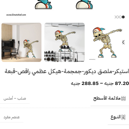
استيكر-ملصق ديكور-جمجمة-هيكل عظمي راقص-قبعة
87.20
جنيه
–
288.85
جنيه
ملائمة الأسطح
صلب – أملس
النــوع
عنصر مفرد