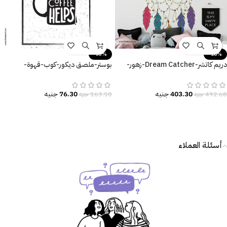
-53%
-18%
دريم كاتشر-Dream Catcher-زهور-
بوستر-ملصق ديكور-كوب-قهوة-
ريش ملون-ألوان البهجة والسعادة
Coffee-مقاسات متعددة
403.30
جنيه
76.30
جنيه
492.68
جنيه
163.50
جنيه
أسئلة العملاء