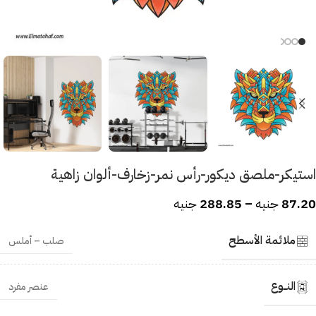
استيكر-ملصق ديكور-رأس نمر-زخارف-ألوان زاهية
87.20
جنيه
–
288.85
جنيه
ملائمة الأسطح
صلب – أملس
النــوع
عنصر مفرد