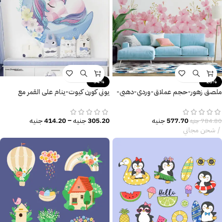
-34%
-26%
ملصق زهور-حجم عملاق-وردي-دهبي-
يوني كورن كيوت-ينام على القمر مع
فروع وأوراق الشجر
الزهور-cute unicorn
577.70
جنيه
305.20
جنيه
–
414.20
جنيه
784.80
جنيه
شحن مجاني