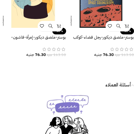
-53%
-53%
بوستر-ملصق ديكور-رجل فضاء-كوكب
بوستر-ملصق ديكور-إمرأة-فاشون-
المريخ-Mars
فستان-قبعة-Fashion
76.30
جنيه
76.30
جنيه
163.50
جنيه
163.50
جنيه
أسئلة العملاء