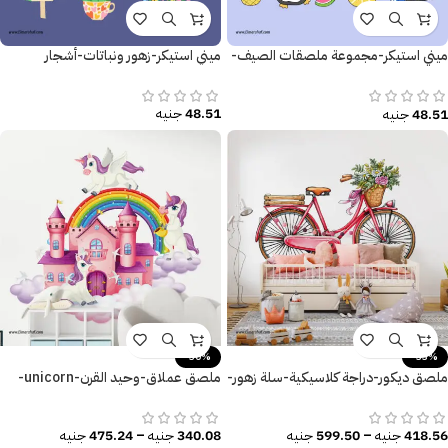
ميني استيكر-مجموعة ملصقات الصيف-
ميني استيكر-زهور ونباتات-أشجار
بحر
48.51
جنيه
48.51
جنيه
-30%
-33%
ملصق ديكور-دراجة كلاسيكية-سلة زهور-
ملصق عملاق-وحيد القرن-unicorn-
أوراق الشجر
سحابات-قوس قزح-قلعة
418.56
جنيه
–
599.50
جنيه
340.08
جنيه
–
475.24
جنيه