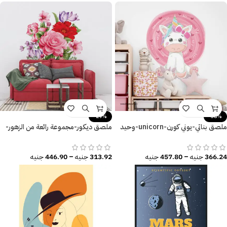
-29%
-38%
ملصق بناتي-يوني كورن-unicorn-وحيد
ملصق ديكور-مجموعة رائعة من الزهور-
القرن
ورق الشجر-ألوان زاهية
366.24
جنيه
–
457.80
جنيه
313.92
جنيه
–
446.90
جنيه