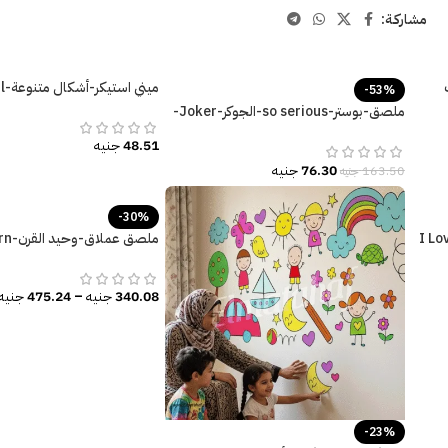
مشاركـة:
ميني استيكر-أشكال متنوعة-Baby Girl
-53%
ملصق-بوستر-so serious-الجوكر-Joker-
ألوان زاهية
48.51
جنيه
76.30
جنيه
163.50
جنيه
-30%
رجوحة (I Love the
سحابات-قوس قزح-قلعة
340.08
جنيه
–
475.24
جنيه
-23%