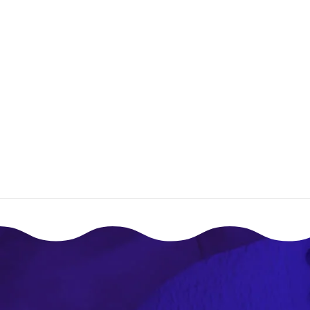
صق؟
إقـرأ المزيـد