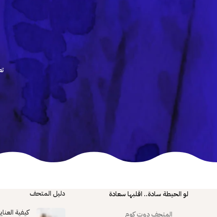
تع
دليل المتحف
لو الحيطة سادة.. اقلبها سعادة
كيفية العنا
المتحف دوت كوم