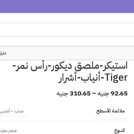
دليل
استيكر-ملصق ديكور-رأس نمر-
Tiger-أنياب-أشرار
92.65
جنيه
–
310.65
جنيه
ملائمة الأسطح
صلب – أملس
النــوع
عنصر مفرد