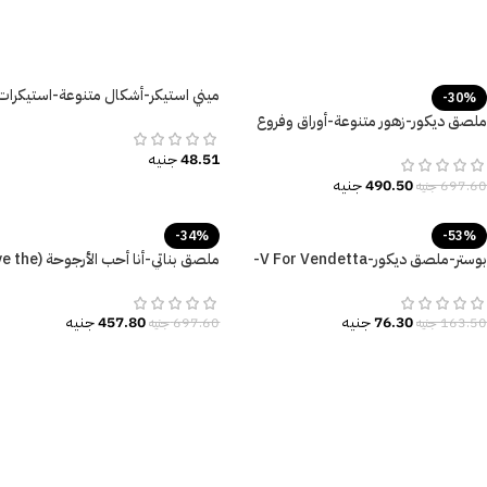
ميني استيكر-أشكال متنوعة-استيكرات
-30%
تحفيزية
ملصق ديكور-زهور متنوعة-أوراق وفروع
الشجر-تأثير الألوان المائية
48.51
جنيه
490.50
جنيه
697.60
جنيه
-34%
-53%
بوستر-ملصق ديكور-V For Vendetta-
ملصق بناتي-أنا أحب الأ
فانديتا-مقاسات متعددة
seesaw)-بنات كيوت
76.30
جنيه
457.80
جنيه
163.50
جنيه
697.60
جنيه