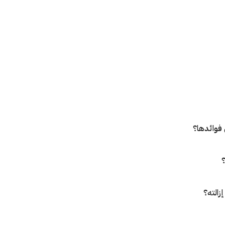
فوائدها؟
؟
زالته؟