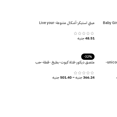
ميني استيكر-أشكال متنوعة-Live your
Dream
48.51
جنيه
-32%
ملصق عملاق-وحيد القرن-unicorn-
ملصق ديكور-فتاة كيوت-بطيخ -قطة-حب
الصيف-نخيل
366.24
جنيه
–
501.40
جنيه