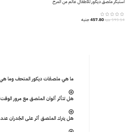
استيكر ملصق ديكور للأطفال عالم من المرح
والتعلم
457.80
جنيه
595.14
جنيه
ما هي ملصقات ديكور المتحف وما هي 
هل تتأثر ألوان الملصق مع مرور الوقت
هل يترك الملصق أثر على الجُدران عند إ