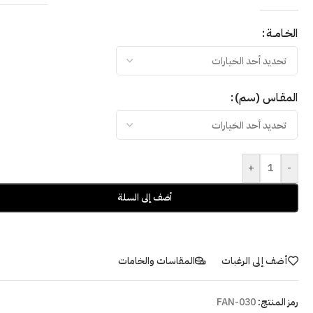
الخـامــة
المقـاس (سم)
+
-
أضف إلى السلة
أضف إلى الرغبات
المقاسات والخامات
رمز المنتج:
FAN-030