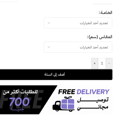
الخـامــة
المقـاس (سم)
+
-
أضف إلى السلة