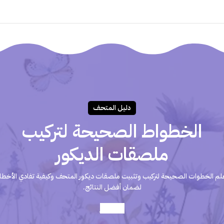
دليـل المتحـف
الخطواط الصحيحة لتركيب
ملصقات الديكور
لم الخطوات الصحيحة لتركيب وتثبيت ملصقات ديكور المتحف وكيفية تفادي الأخطا
لضمان أفضل النتائج.
أعرف أكثر