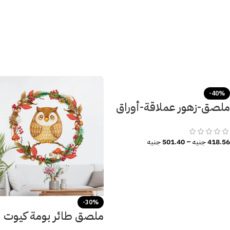
-40%
ملصق-زهور عملاقة-أوراق
الشجر-ألوان زاهية وأنيقة
418.56
جنيه
–
501.40
جنيه
-30%
ملصق طائر بومة كيوت