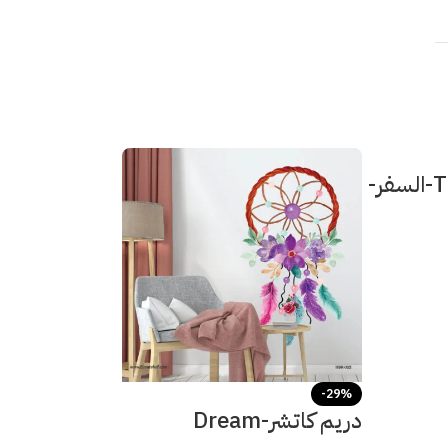
ميني استيكر-Travel-السفر-
ت
-29%
دريم كاتشر-Dream