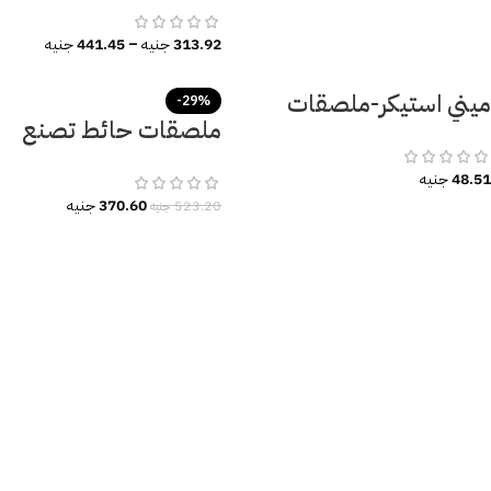
-وزهور
313.92
جنيه
–
441.45
جنيه
ميني استيكر-ملصقات
-29%
ملصقات حائط تصنع
الرحلات والسفر
الابتسامة.. بيئة تعليمية
48.51
جنيه
مثالية مليئة بالبهجة.
370.60
جنيه
523.20
جنيه