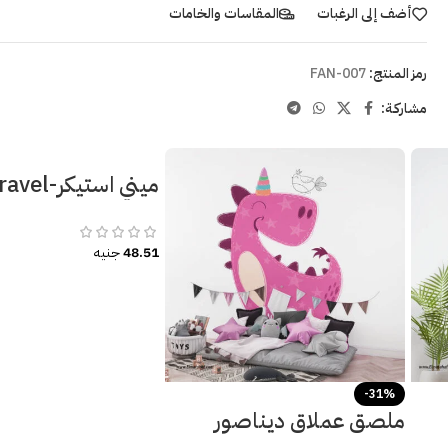
أضف إلى الرغبات
المقاسات والخامات
رمز المنتج:
FAN-007
مشاركـة:
الرحلات-استكشافا
48.51
جنيه
-31%
ملصق عملاق ديناصور