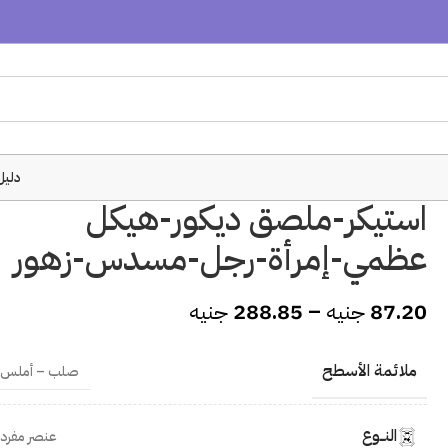
دليل
استيكر-ملصق ديكور-هيكل
عظمي-إمرأة-رجل-مسدس-زهور
87.20
جنيه
–
288.85
جنيه
ملائمة الأسطح
صلب – أملس
النــوع
عنصر مفرد