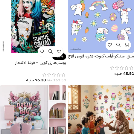
ميني استيكر-أرانب كيوت-زهور-قوس قزح
-53%
بوستر هارلي كوين – فرقة الانتحار
(Suicide Squad) – تصميم جرافيتي
48.51
جنيه
ملون.
76.30
جنيه
163.50
جنيه