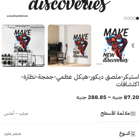
استيكر-ملصق ديكور-هيكل عظمي-جمجة-نظارة-
اكتشافات
87.20
جنيه
–
288.85
جنيه
ملائمة الأسطح
صلب – أملس
النــوع
عنصر مفرد