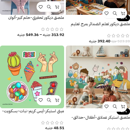
ملصق ديكور تحفيزي-حلم كبير-ألوان
-25%
زاهية
ملصق ديكور تعلم الضمائر بمرح تعليم
ذكي وديكور مبهج لغرفة طفلك
313.92
جنيه
–
549.36
جنيه
392.40
جنيه
523.20
جنيه
ميني استيكر-آيس كريم-نبات-بسكويت-
-47%
أشارة المرور
ملصق استيكر عملاق-أطفال-حدائق-
نجوم-كواكب-أطفال كيوت
48.51
جنيه