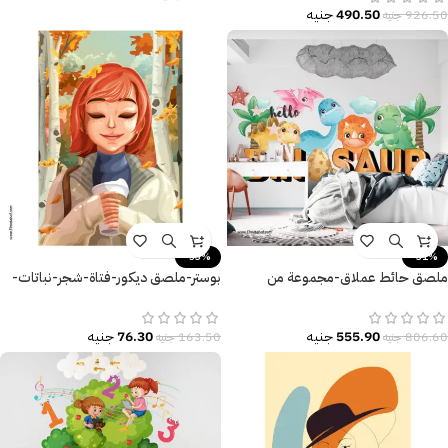
490.50
جنيه
926.50
جنيه
-53%
-31%
ملصق حائط عملاق-مجموعة من
بوستر-ملصق ديكور-فتاة-شجر-نباتات-
الديناصورات الكيوت مع النخل والزرع
الخريف-قهوة
555.90
جنيه
76.30
جنيه
806.60
جنيه
163.50
جنيه