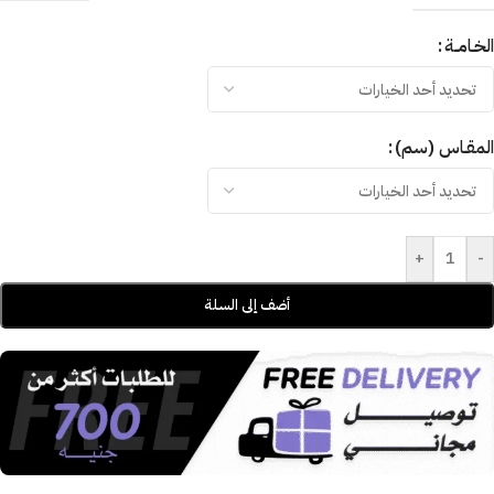
الخـامــة
المقـاس (سم)
+
-
أضف إلى السلة