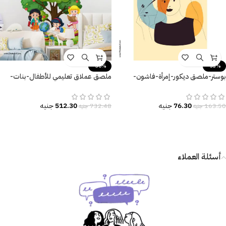
-30%
-53%
بوستر-ملصق ديكور-إمرأة-فاشون-
ملصق عملاق تعليمي للأطفال-بنات-
فستان-قبعة-Fashion
شجر-أرقام-كتب
76.30
جنيه
512.30
جنيه
163.50
جنيه
732.48
جنيه
أسئلة العملاء