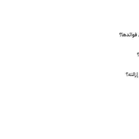
فوائدها؟
؟
زالته؟
صق؟
إقـرأ المزيـد