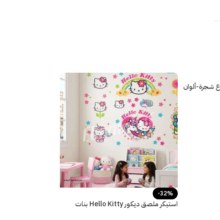
ع شجرة-ألوان
-32%
استيكر ملصق ديكور Hello Kitty بنات
كيوت