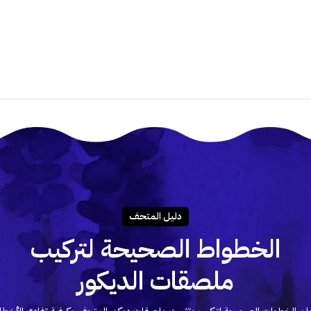
دليـل المتحـف
الخطواط الصحيحة لتركيب
ملصقات الديكور