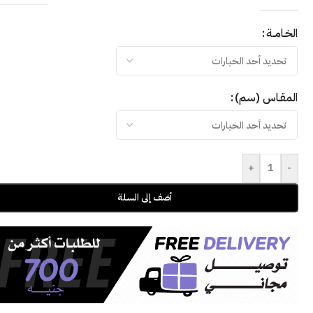
الخـامــة
المقـاس (سم)
+
-
أضف إلى السلة