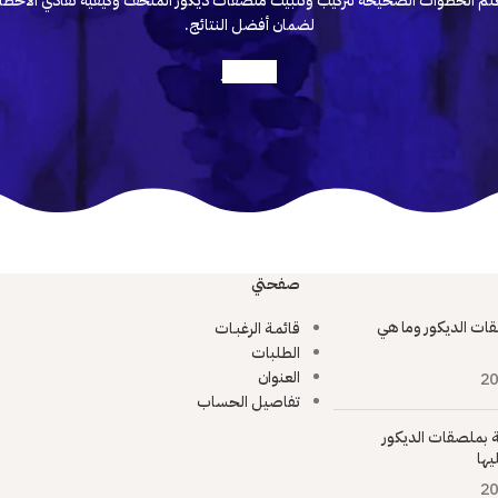
لم الخطوات الصحيحة لتركيب وتثبيت ملصقات ديكور المتحف وكيفية تفادي الأخطا
لضمان أفضل النتائج.
أعرف أكثر
صفحتي
ات الديكور وما هي
قائمـة الرغبـات
الطلبات
العنوان
20
تفاصيل الحساب
ية بملصقات الديكور
يها
20