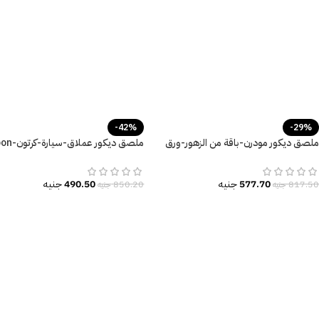
-42%
-29%
ملصق ديكور مودرن-باقة من الزهور-ورق
ملصق ديكور ع
الشجر
cars
577.70
جنيه
490.50
جنيه
817.50
جنيه
850.20
جنيه