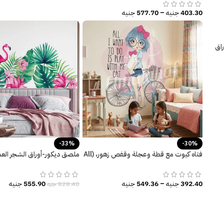
403.30
جنيه
–
577.70
جنيه
راق
-33%
-30%
فتاه كيوت مع قطة وعجلة وقفص زهور، (All
ملصق ديكور-أوراق الشجر العم
I want to do is Play with my Cat)
ونباتات-طائر الفلامنجو
392.40
جنيه
–
549.36
جنيه
555.90
جنيه
828.40
جنيه