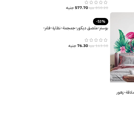
577.70
جنيه
850.20
جنيه
-53%
بوستر-ملصق ديكور-جمجمة-نظارة-فلتر-
مقاسات وأحجام متعددة
76.30
جنيه
163.50
جنيه
لاقة-زهور