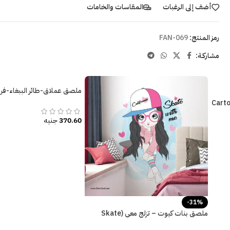
أضف إلى الرغبات
المقاسات والخامات
رمز المنتج:
FAN-069
مشاركـة:
ملصق عملاق-طائر الببغاء-فر
زاهية
ملاق-سيارة-كرتون-Cartoon
370.60
جنيه
-31%
ملصق بنات كيوت – تزلج معي (Skate
with me) ألوان زاهية