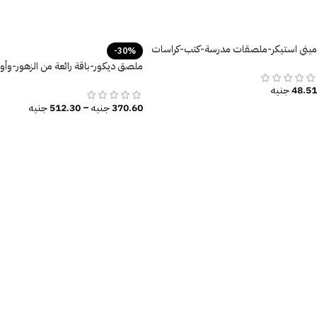
ميني استيكر-ملصقات مدرسة-كتب-كراسات
-30%
ملصق ديكور-باقة رائعة من الزهور-وأو
الشجر
48.51
جنيه
370.60
جنيه
–
512.30
جنيه