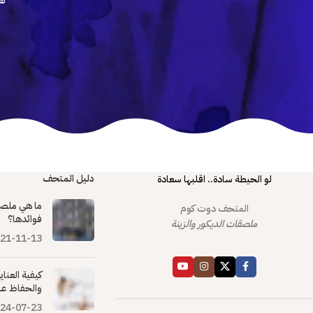
تع
دليل المتحف
لو الحيطة سادة.. اقلبها سعادة
ما هي ملصق
المتحف دوت كوم
فوائدها؟
ملصقات الديكور والزينة
21-11-13
كيفية العنا
والحفاظ عل
24-07-23