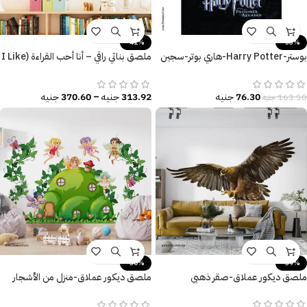
-41%
-53%
بوستر-Harry Potter-هاري بوتر-سجين
ملصق بناتي راقي – أنا أحب القراءة (I Like
أزكابان-مقاسات متعددة
Reading)
76.30
جنيه
313.92
جنيه
–
370.60
جنيه
163.50
جنيه
-30%
-39%
ملصق ديكور عملاق-صقر ذهبي
ملصق ديكور عملاق-منزل من الأشجار
والزهور-فراشات-Tree