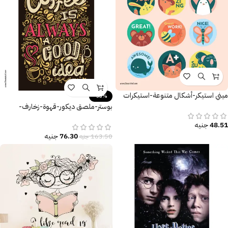
ميني استيكر-أشكال متنوعة-استيكرات
-53%
تحفيزية
بوستر-ملصق ديكور-قهوة-زخارف-
Coffee is Always A Good Idea
48.51
جنيه
76.30
جنيه
163.50
جنيه