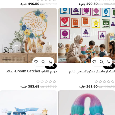
490.50
جنيه
490.50
جنيه
806.60
جنيه
697.60
جنيه
-45%
-41%
استيكر ملصق ديكور تعليمي عالم
دريم كاتشر-Dream Catcher-صائد
الأشكال المرحة
الأحلام-تأثير الألوان المائية-زهور وريش
261.60
جنيه
383.68
جنيه
446.90
جنيه
697.60
جنيه