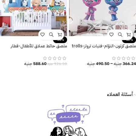
-36%
-33%
ملصق كرتون-التؤام-فتيات ترولز-trolls
ملصق حائط عملاق للأطفال-قطار
baby-مقاسات متعددة
وحيوانات-(Train with Animals)
366.24
جنيه
–
490.50
جنيه
588.60
جنيه
926.50
جنيه
أسئلة العملاء