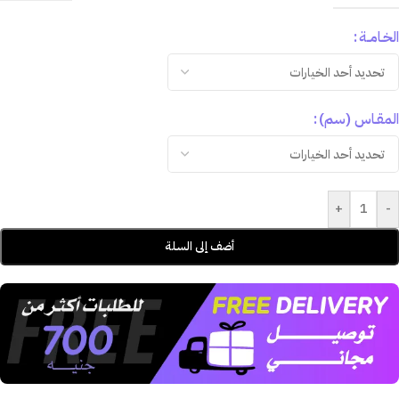
الخـامــة
المقـاس (سم)
+
-
أضف إلى السلة