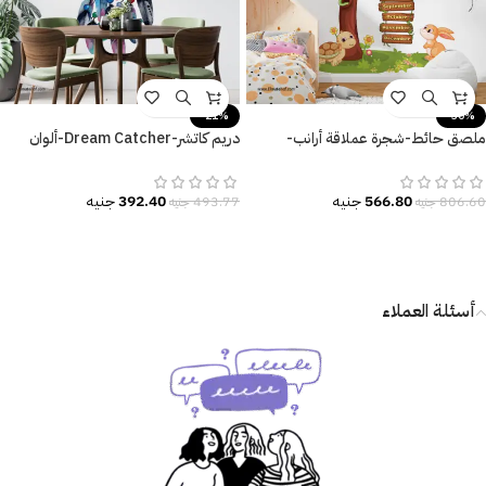
-21%
-30%
ملصق حائط-شجرة عملاقة أرانب-
دريم كاتشر-Dream Catcher-ألوان
سلحفاة-أسماء شهور السنة
مائية-صائد الأحلام-ريش ملون
566.80
جنيه
392.40
جنيه
806.60
جنيه
493.77
جنيه
أسئلة العملاء