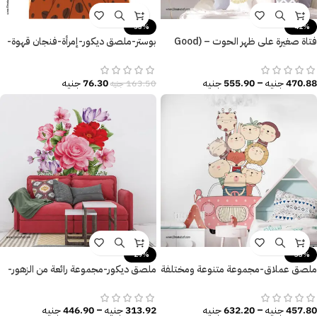
-53%
-41%
فتاة صغيرة على ظهر الحوت – (Good
بوستر-ملصق ديكور-إمرأة-فنجان قهوة-
Night) مع نجوم ذهبية
Love Coffee
470.88
جنيه
–
555.90
جنيه
76.30
جنيه
163.50
جنيه
-29%
-33%
ملصق عملاق-مجموعة متنوعة ومختلفة
ملصق ديكور-مجموعة رائعة من الزهور-
من الحيوانات-سيارة-أطفال كيوت
ورق الشجر-ألوان زاهية
457.80
جنيه
–
632.20
جنيه
313.92
جنيه
–
446.90
جنيه