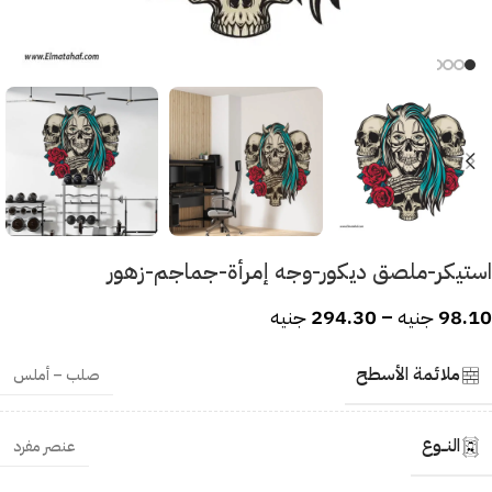
استيكر-ملصق ديكور-وجه إمرأة-جماجم-زهور
98.10
جنيه
–
294.30
جنيه
ملائمة الأسطح
صلب – أملس
النــوع
عنصر مفرد