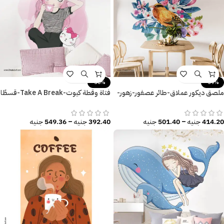
-30%
-39%
ملصق ديكور عملاق-طائر عصفور-زهور-
فتاة وقطة كيوت-Take A Break-قسطًا
أوراق الشجر
من الراحة
414.20
جنيه
–
501.40
جنيه
392.40
جنيه
–
549.36
جنيه