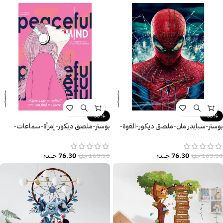
-53%
-53%
بوستر-سبايدر مان-ملصق ديكور-القوة-
بوستر-ملصق ديكور-إمرأة-سماعات-
Spider Man
العقل المُسالم-Peaceful mind
76.30
جنيه
76.30
جنيه
163.50
جنيه
163.50
جنيه