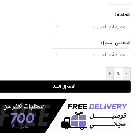
الخـامــة
المقـاس (سم)
+
-
أضف إلى السلة