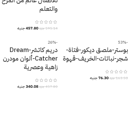
للأطفال عالم من المرح
والتعلم
457.80
جنيه
595.14
جنيه
-26%
-53%
بوستر-ملصق ديكور-فتاة-
دريم كاتشر-Dream
شجر-نباتات-الخريف-قهوة
Catcher-ألوان مودرن
زاهية وعصرية
76.30
جنيه
163.50
جنيه
340.08
جنيه
457.80
جنيه