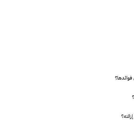
فوائدها؟
؟
زالته؟