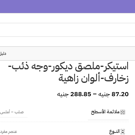
دليل
استيكر-ملصق ديكور-وجه ذئب-
زخارف-ألوان زاهية
87.20
جنيه
–
288.85
جنيه
ملائمة الأسطح
صلب – أملس
النــوع
عنصر مفرد