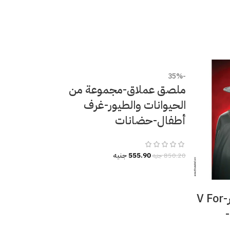
-35%
ملصق عملاق-مجموعة من
الحيوانات والطيور-غرف
أطفال-حضانات
555.90
جنيه
850.20
جنيه
بوستر-ملصق ديكور-V For
-