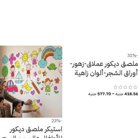
-31%
ملصق ديكور عملاق-زهور-
أوراق الشجر-ألوان زاهية
418.56
جنيه
–
577.70
جنيه
-23%
استيكر ملصق ديكور