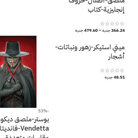
ملصق-أطفال-حروف
إنجليزية-كتاب
366.24
جنيه
–
479.60
جنيه
ميني استيكر-زهور ونباتات-
أشجار
48.51
جنيه
-53%
Vendetta-فانديتا
مقاسات متعددة