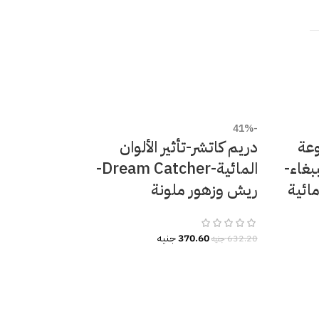
-41%
عة
دريم كاتشر-تأثير الألوان
بغاء-
المائية-Dream Catcher-
ائية
ريش وزهور ملونة
370.60
جنيه
632.20
جنيه