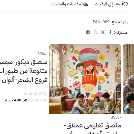
أضف إلى الرغبات
المقاسات والخامات
رمز المنتج:
FAN-089
مشاركـة:
-30%
ملصق ديكور-مجمو
متنوعة من طيور الب
فروع الشجر-ألوان م
490.50
جنيه
697.60
جنيه
-35%
ملصق تعليمي عملاق-