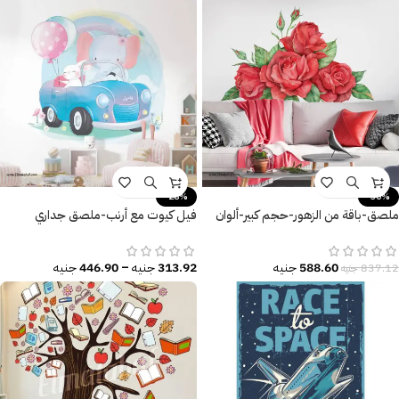
-28%
-30%
ملصق-باقة من الزهور-حجم كبير-ألوان
فيل كيوت مع أرنب-ملصق جداري
زاهية
عملاق-بالون-زهور
588.60
جنيه
313.92
جنيه
–
446.90
جنيه
837.12
جنيه