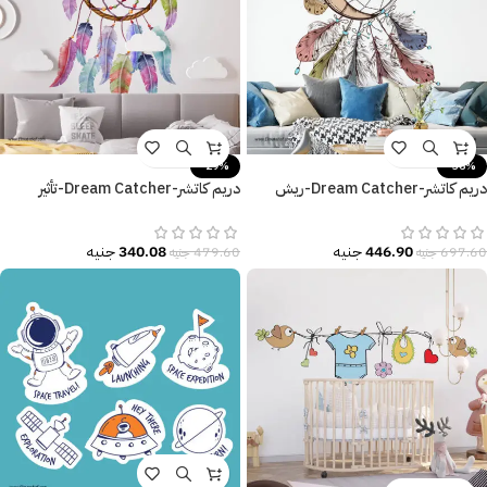
-29%
-36%
دريم كاتشر-Dream Catcher-ريش
دريم كاتشر-Dream Catcher-تأثير
وهلال-ألوان جذّابة
الألوان المائية-ريش ألوان
446.90
جنيه
340.08
جنيه
697.60
جنيه
479.60
جنيه