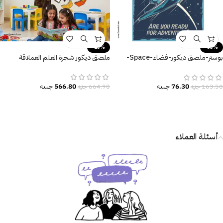
-15%
-53%
بوستر-ملصق ديكور-فضاء-Space-
ملصق ديكور شجرة العلم العملاقة
مكوك فضاء-Race to Space
566.80
جنيه
76.30
جنيه
664.90
جنيه
163.50
جنيه
أسئلة العملاء