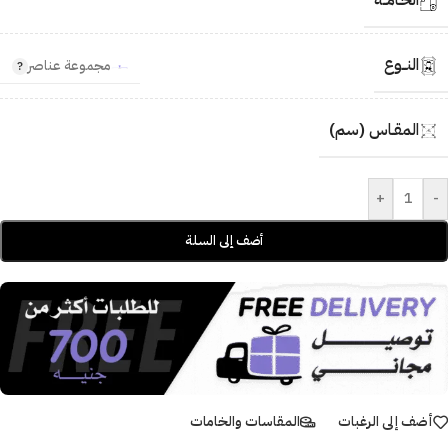
الخـامــة
النــوع
مجموعة عناصر
المقـاس (سم)
+
-
أضف إلى السلة
أضف إلى الرغبات
المقاسات والخامات