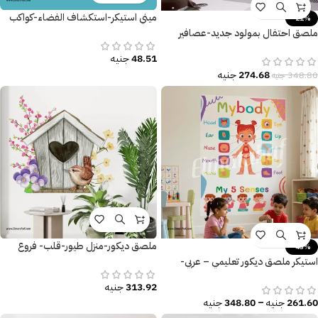
ميني استيكر-استكشاف الفضاء-كواكب
-21%
ملصق احتفال بمولود جديد-عصافير
كيوت-ورد-قلوب-ديكور غرف الأطفال
48.51
جنيه
274.68
جنيه
348.80
جنيه
ملصق ديكور-منزل طيور-قلب- فروع
-43%
الشجر-زهور ملونة
استيكر ملصق ديكور تعليمي – عربي-
إنجليزي
313.92
جنيه
261.60
جنيه
–
348.80
جنيه