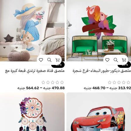
-40%
-25%
ملصق ديكور-طيور الببغاء-فرع شجرة
ملصق فتاة صغيرة ترتدي قبعة كبيرة مع
معزول-أوراق الشجر الكبيرة
دبدوب وفراشة وزهور
313.92
جنيه
–
468.70
جنيه
470.88
جنيه
–
564.62
جنيه