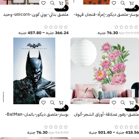
-38%
-53%
بوستر-ملصق ديكور-إمرأة-فنجان قهوة-
ملصق بناتي-يوني كورن-unicorn-وحيد
Love Coffee
القرن
76.30
جنيه
366.24
جنيه
–
457.80
جنيه
163.50
جنيه
-53%
-40%
ملصق-زهور عملاقة-أوراق الشجر-ألوان
بوستر-ملصق ديكور-باتمان-BatMan-
زاهية وأنيقة
القوة-Poster-مقاسات متنوعة
418.56
جنيه
–
501.40
جنيه
76.30
جنيه
163.50
جنيه