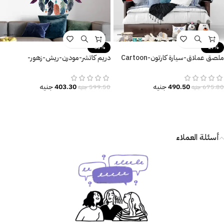
-33%
-27%
ملصق عملاق-سيارة كارتون-Cartoon
دريم كاتشر-مودرن-ريش-زهور-
car-أطفال-مقاسات عديدة
Flowers-مقاسات متعددة-Dream
Catcher
490.50
جنيه
403.30
جنيه
675.80
جنيه
599.50
جنيه
أسئلة العملاء