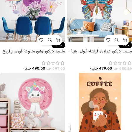
-30%
-29%
ملصق ديكور عملاق-فراشة-ألوان زاهية-
ملصق ديكور-زهور متنوعة-أوراق وفروع
نيو كلاسيك
الشجر-تأثير الألوان المائية
479.60
جنيه
490.50
جنيه
680.16
جنيه
697.60
جنيه