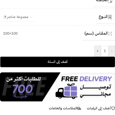
الخـامــة
النــوع
مجموعة عناصر
المقـاس (سم)
100×100
+
-
أضف إلى السلة
أضف إلى الرغبات
المقاسات والخامات