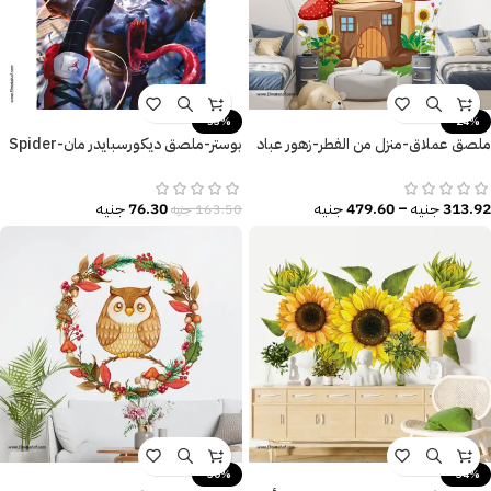
-53%
-24%
ملصق عملاق-منزل من الفطر-زهور عباد
بوستر-ملصق ديكورسبايدر مان-Spider
الشمس والفراشات
Man-Monster
313.92
جنيه
–
479.60
جنيه
76.30
جنيه
163.50
جنيه
-30%
-34%