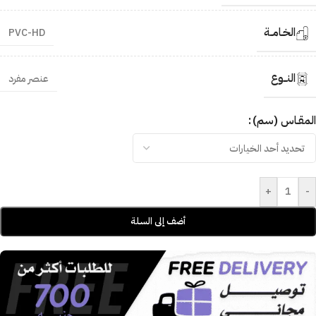
الخـامــة
PVC-HD
النــوع
عنصر مفرد
المقـاس (سم)
+
-
أضف إلى السلة