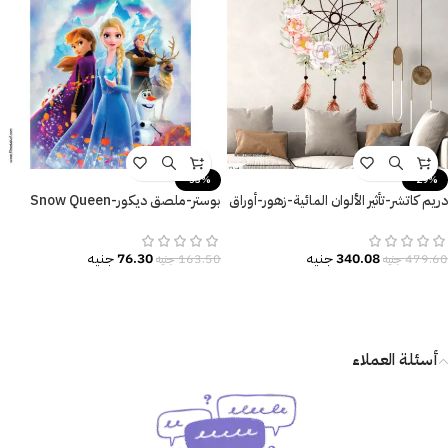
-53%
-29%
دريم كاتشر-تأثير الألوان المائية-زهور-أوراق
بوستر-ملصق ديكور-Snow Queen
الشجر-ريش-Dream Catcher
Elsa-Frozen
340.08
جنيه
76.30
جنيه
479.60
جنيه
163.50
جنيه
أسئلة العملاء