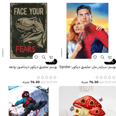
-53%
-53%
بوستر-سبايدر مان-ملصق ديكور-Spider
بوستر-ملصق ديكور-ديناصور-واجه
Man
مخاوفك-Face your Fears
76.30
جنيه
76.30
جنيه
163.50
جنيه
163.50
جنيه