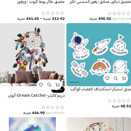
ملصق ديكور عملاق-زهور الشمس-تأثير
ملصق طائر بومة كيوت -وزهور
الألوان المائية
313.92
جنيه
–
441.45
جنيه
490.50
جنيه
741.20
جنيه
ميني استيكر-استكشاف الفضاء-كواكب
-29%
دريم كاتشر-Dream Catcher-ألوان
متنوعة وزاهية-ريش-زهور-Flowers
48.51
جنيه
446.90
جنيه
632.20
جنيه