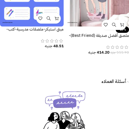
ميني استيكر-ملصقات مدرسية-كتب-
-25%
كراسات
ملصق أفضل صديقة (Best Friend)-
بنات كيوت-Cute Girls
48.51
جنيه
414.20
جنيه
555.90
جنيه
أسئلة العملاء