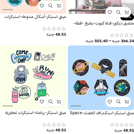
ميني استيكر-أشكال متنوعة-استيكرات
-32%
تحفيزية
ملصق ديكور-فتاة كيوت-بطيخ -قطة-
حب الصيف-نخيل
48.51
جنيه
366.24
جنيه
–
501.40
جنيه
ميني استيكر-رياضة-استيكرات تحفيزية
ميني استيكر-استكشاف الفضاء-Space
48.51
جنيه
48.51
جنيه