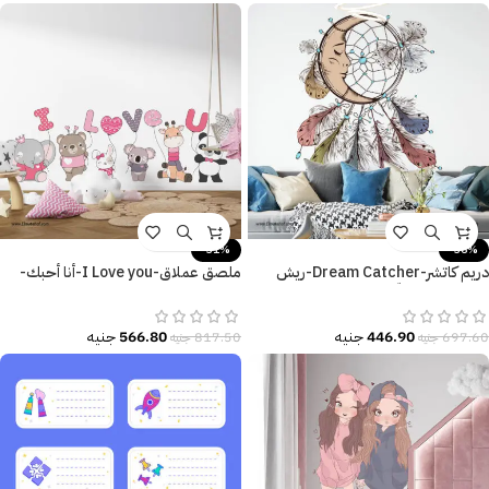
-31%
-36%
دريم كاتشر-Dream Catcher-ريش
ملصق عملاق-I Love you-أنا أحبك-
وهلال-ألوان جذّابة
حيوانات كيوت-valentine’s day
446.90
جنيه
566.80
جنيه
697.60
جنيه
817.50
جنيه