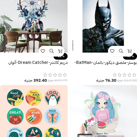
-21%
-53%
بوستر-ملصق ديكور-باتمان-BatMan-
دريم كاتشر-Dream Catcher-ألوان
القوة-Poster-مقاسات متنوعة
مائية-صائد الأحلام-ريش ملون
76.30
جنيه
392.40
جنيه
163.50
جنيه
493.77
جنيه