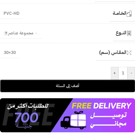
الخـامــة
PVC-HD
النــوع
مجموعة عناصر
المقـاس (سم)
30×30
+
-
أضف إلى السلة