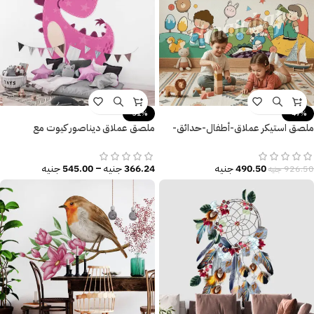
-31%
-47%
ملصق استيكر عملاق-أطفال-حدائق-
ملصق عملاق ديناصور كيوت مع
نجوم-كواكب-أطفال كيوت
عصفورة-DINO
490.50
جنيه
366.24
جنيه
–
545.00
جنيه
926.50
جنيه