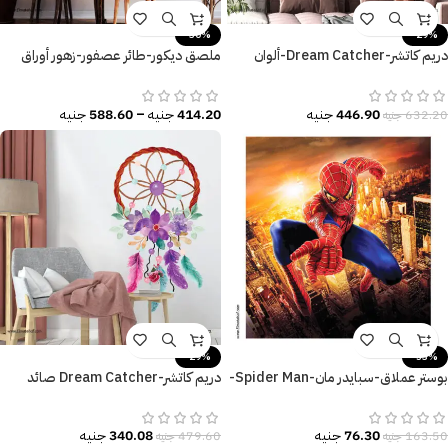
-30%
-29%
دريم كاتشر-Dream Catcher-ألوان
ملصق ديكور-طائر عصفور-زهور أوراق
متنوعة وزاهية-ريش-زهور-Flowers
الشجر
446.90
جنيه
414.20
جنيه
–
588.60
جنيه
632.20
جنيه
-29%
-53%
بوستر عملاق-سبايدر مان-Spider Man-
دريم كاتشر-Dream Catcher صائد
نيويورك-مقاسات متعددة
الأحلام ألوان البهجة-زهور وريش
76.30
جنيه
340.08
جنيه
163.50
جنيه
479.60
جنيه