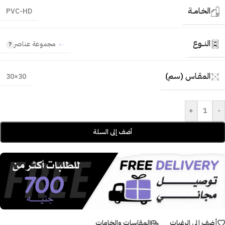
الخـامــة
PVC-HD
النــوع
مجموعة عناصر
المقـاس (سم)
30×30
+
-
أضف إلى السلة
أضف إلى الرغبات
المقاسات والخامات