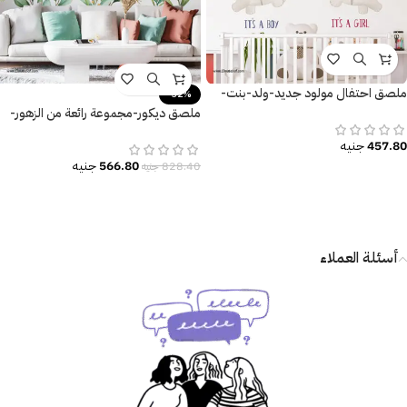
ملصق احتفال مولود جديد-ولد-بنت-
-32%
It’s a Boy-It’s a Girl-فيل-بالون-زهور
ملصق ديكور-مجموعة رائعة من الزهور-
تأثير الألوان المائية الجذابة
457.80
جنيه
566.80
جنيه
828.40
جنيه
أسئلة العملاء