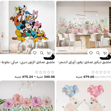
-30%
-30%
ملصق ديكور عملاق-زهور-أوراق الشجر-
ملصق عملاق-كرتون ديزني- ميكي-بطوط-
ألوان أنيقة
بندق-مقاسات متعددة
479.60
جنيه
340.08
جنيه
–
475.24
جنيه
686.70
جنيه